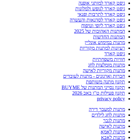
גיפט קארד למותגי אופנה
גיפט קארד לנופש ולמלונות
גיפט קארד לתרבות ופנאי
גיפט קארד לסדנאות והעשרה
גיפט קארד ליופי וטיפוח
המתנות האהובות של 2025
המתנות החדשות
מתנות במימוש אונליין
רעיונות למתנות מקוריות
גיפט קארד
חוויות משפחתיות
מתנות מומלצות לחג
מתנות מקוריות לאישה
חברות וארגונים - מתנות לעובדים
תקנון מתנה משותפת
תקנון נסייני המתנות של BUYME
תקנון פעילות ט"ו באב 2026
privacy policy
מתנות למעבר דירה
מתנות לחג לילדים
מתנות לגבר
מתנות לאישה
מתנות לאמא
מתנות לאבא