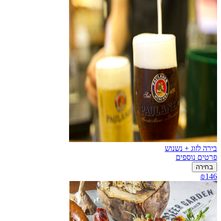
בירה לזוג + נשנוש
פרטים נוספים
בחירה
₪146