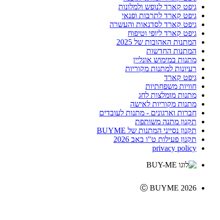
גיפט קארד לנופש ולמלונות
גיפט קארד לתרבות ופנאי
גיפט קארד לסדנאות והעשרה
גיפט קארד ליופי וטיפוח
המתנות האהובות של 2025
המתנות החדשות
מתנות במימוש אונליין
רעיונות למתנות מקוריות
גיפט קארד
חוויות משפחתיות
מתנות מומלצות לחג
מתנות מקוריות לאישה
חברות וארגונים - מתנות לעובדים
תקנון מתנה משותפת
תקנון נסייני המתנות של BUYME
תקנון פעילות ט"ו באב 2026
privacy policy
Ⓒ BUYME 2026