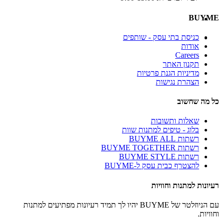
BUYME
כניסת בתי עסק - שותפים
אודות
Careers
תקנון האתר
מדיניות הגנת פרטיות
הצהרת נגישות
כל מה שחשוב
שאלות ותשובות
בלוג - טיפים למתנות שוות
רשתות BUYME ALL
רשתות BUYME TOGETHER
רשתות BUYME STYLE
להצטרף כבית עסק ל-BUYME
רעיונות למתנות וחוויות
עם הניוזלטר של BUYME יהיו לך תמיד רעיונות מפתיעים למתנות
וחוויות.