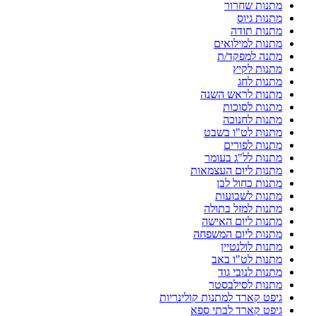
מתנות שחרור
מתנות גיוס
מתנות תודה
מתנות למילואים
מתנה למפקד/ת
מתנות לקיץ
מתנות לחג
מתנות לראש השנה
מתנות לסוכות
מתנות לחנוכה
מתנות לט"ו בשבט
מתנות לפורים
מתנות לל"ג בעומר
מתנות ליום העצמאות
מתנות כחול לבן
מתנות לשבועות
מתנות למזל בתולה
מתנות ליום האישה
מתנות ליום המשפחה
מתנות לולנטיין
מתנות לט"ו באב
מתנות לנובי גוד
מתנות לסילבסטר
גיפט קארד למתנות קולינריות
גיפט קארד לבתי ספא