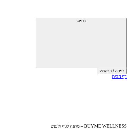
דלג
תפריט
מעל
עליון
תפריט
עליון
חיפוש
כניסה / הרשמה
סוף
דף הבית
אזור
תפריט
עליון
BUYME WELLNESS – מתנה לגוף ולנפש