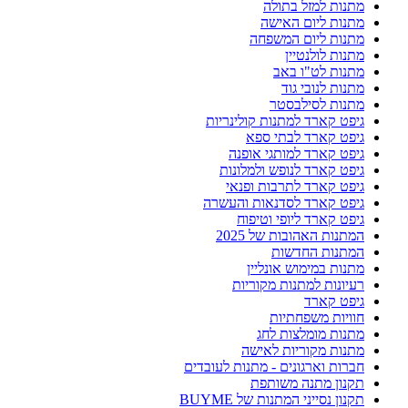
מתנות למזל בתולה
מתנות ליום האישה
מתנות ליום המשפחה
מתנות לולנטיין
מתנות לט"ו באב
מתנות לנובי גוד
מתנות לסילבסטר
גיפט קארד למתנות קולינריות
גיפט קארד לבתי ספא
גיפט קארד למותגי אופנה
גיפט קארד לנופש ולמלונות
גיפט קארד לתרבות ופנאי
גיפט קארד לסדנאות והעשרה
גיפט קארד ליופי וטיפוח
המתנות האהובות של 2025
המתנות החדשות
מתנות במימוש אונליין
רעיונות למתנות מקוריות
גיפט קארד
חוויות משפחתיות
מתנות מומלצות לחג
מתנות מקוריות לאישה
חברות וארגונים - מתנות לעובדים
תקנון מתנה משותפת
תקנון נסייני המתנות של BUYME