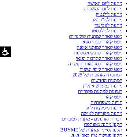
מתנות ליום האישה
מתנות ליום המשפחה
מתנות לולנטיין
מתנות לט"ו באב
מתנות לנובי גוד
מתנות לסילבסטר
גיפט קארד למתנות קולינריות
גיפט קארד לבתי ספא
גיפט קארד למותגי אופנה
גיפט קארד לנופש ולמלונות
גיפט קארד לתרבות ופנאי
גיפט קארד לסדנאות והעשרה
גיפט קארד ליופי וטיפוח
המתנות האהובות של 2025
המתנות החדשות
מתנות במימוש אונליין
רעיונות למתנות מקוריות
גיפט קארד
חוויות משפחתיות
מתנות מומלצות לחג
מתנות מקוריות לאישה
חברות וארגונים - מתנות לעובדים
תקנון מתנה משותפת
תקנון נסייני המתנות של BUYME
תקנון פעילות ט"ו באב 2026