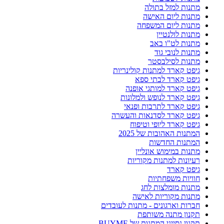
מתנות למזל בתולה
מתנות ליום האישה
מתנות ליום המשפחה
מתנות לולנטיין
מתנות לט"ו באב
מתנות לנובי גוד
מתנות לסילבסטר
גיפט קארד למתנות קולינריות
גיפט קארד לבתי ספא
גיפט קארד למותגי אופנה
גיפט קארד לנופש ולמלונות
גיפט קארד לתרבות ופנאי
גיפט קארד לסדנאות והעשרה
גיפט קארד ליופי וטיפוח
המתנות האהובות של 2025
המתנות החדשות
מתנות במימוש אונליין
רעיונות למתנות מקוריות
גיפט קארד
חוויות משפחתיות
מתנות מומלצות לחג
מתנות מקוריות לאישה
חברות וארגונים - מתנות לעובדים
תקנון מתנה משותפת
תקנון נסייני המתנות של BUYME