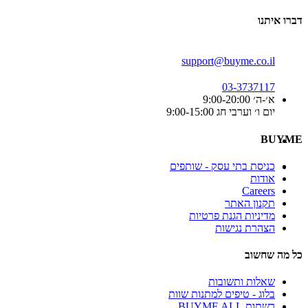
דברו איתנו
support@buyme.co.il
03-3737117
א׳-ה׳ 9:00-20:00
יום ו׳ וערבי חג 9:00-15:00
BUYME
כניסת בתי עסק - שותפים
אודות
Careers
תקנון האתר
מדיניות הגנת פרטיות
הצהרת נגישות
כל מה שחשוב
שאלות ותשובות
בלוג - טיפים למתנות שוות
רשתות BUYME ALL