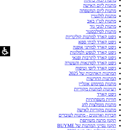
מתנות למזל בתולה
מתנות ליום האישה
מתנות ליום המשפחה
מתנות לולנטיין
מתנות לט"ו באב
מתנות לנובי גוד
מתנות לסילבסטר
גיפט קארד למתנות קולינריות
גיפט קארד לבתי ספא
גיפט קארד למותגי אופנה
גיפט קארד לנופש ולמלונות
גיפט קארד לתרבות ופנאי
גיפט קארד לסדנאות והעשרה
גיפט קארד ליופי וטיפוח
המתנות האהובות של 2025
המתנות החדשות
מתנות במימוש אונליין
רעיונות למתנות מקוריות
גיפט קארד
חוויות משפחתיות
מתנות מומלצות לחג
מתנות מקוריות לאישה
חברות וארגונים - מתנות לעובדים
תקנון מתנה משותפת
תקנון נסייני המתנות של BUYME