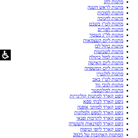
מתנות לחג
מתנות לראש השנה
מתנות לסוכות
מתנות לחנוכה
מתנות לט"ו בשבט
מתנות לפורים
מתנות לל"ג בעומר
מתנות ליום העצמאות
מתנות כחול לבן
מתנות לשבועות
מתנות למזל בתולה
מתנות ליום האישה
מתנות ליום המשפחה
מתנות לולנטיין
מתנות לט"ו באב
מתנות לנובי גוד
מתנות לסילבסטר
גיפט קארד למתנות קולינריות
גיפט קארד לבתי ספא
גיפט קארד למותגי אופנה
גיפט קארד לנופש ולמלונות
גיפט קארד לתרבות ופנאי
גיפט קארד לסדנאות והעשרה
גיפט קארד ליופי וטיפוח
המתנות האהובות של 2025