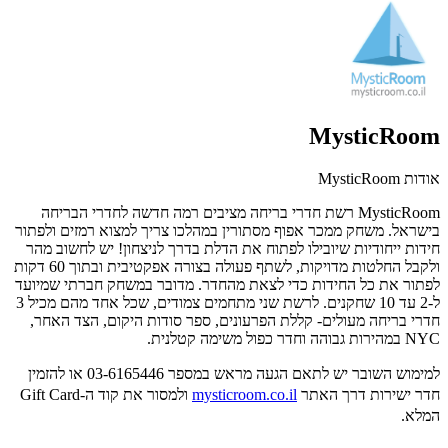
MysticRoom
אודות MysticRoom
MysticRoom רשת חדרי בריחה מציבים רמה חדשה לחדרי הבריחה
בישראל. משחק ממכר אפוף מסתורין במהלכו צריך למצוא רמזים ולפתור
חידות ייחודיות שיובילו לפתוח את הדלת בדרך לניצחון! יש לחשוב מהר
ולקבל החלטות מדויקות, לשתף פעולה בצורה אפקטיבית ובתוך 60 דקות
לפתור את כל החידות כדי לצאת מהחדר. מדובר במשחק חברתי שמיועד
ל-2 עד 10 שחקנים. לרשת שני מתחמים צמודים, שכל אחד מהם מכיל 3
חדרי בריחה מעולים- קללת הפרעונים, ספר סודות היקום, הצד האחר,
NYC במהירות גבוהה וחדר כפול משימה קטלנית.
למימוש השובר יש לתאם הגעה מראש במספר
03-6165446 או להזמין
חדר ישירות דרך האתר
mysticroom.co.il
ולמסור את קוד ה-Gift Card
המלא.