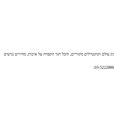
רות הים והדגים הטריים, תפריט יין חובק עולם וקוקטיילים מקוריים, והכל תוך הקפדה על איכות, מחירים נגישים