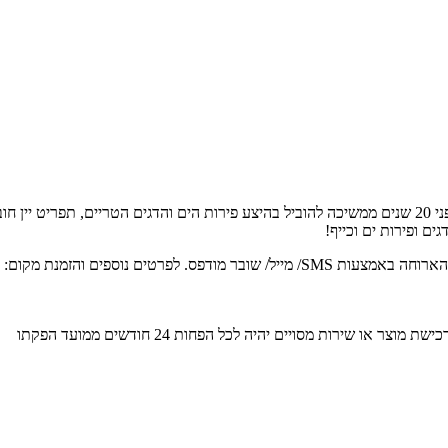
אין תל אביבי שלא מכיר את השם "גוצ'ה": הפנינה הקולינארית שנפתחה לפני 20 שנים ממשיכה להוביל בהיצע פי