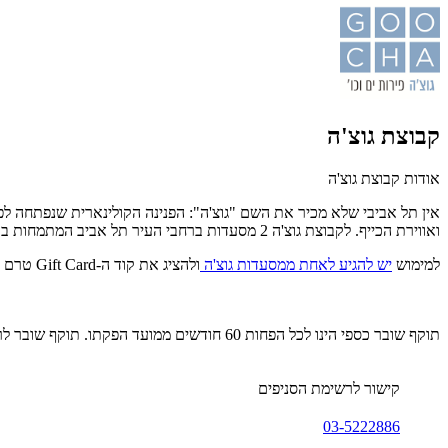
קבוצת גוצ'ה
אודות קבוצת גוצ'ה
ואווירת הכייף. לקבוצת גוצ'ה 2 מסעדות ברחבי העיר תל אביב המתמחות בדגים ופירות ים וכייף!
למימוש
יש להגיע לאחת ממסעדות גוצ'ה
ולהציג את קוד ה-Gift Card טרם הארוחה באמצעות SMS/ מייל/ שובר מודפס. לפרטים נוספים והזמנת מקום: 03-5222886.
תוקף שובר כספי הינו לכל הפחות 60 חודשים ממועד הפקתו. תוקף שובר לרכישת מוצר או שירות מסויים יהיה לכל הפחות 24 חודשים ממועד הפקתו
קישור לרשימת הסניפים
03-5222886