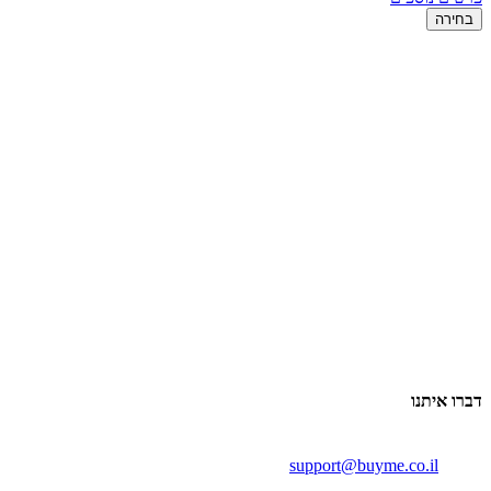
בחירה
דברו איתנו
support@buyme.co.il