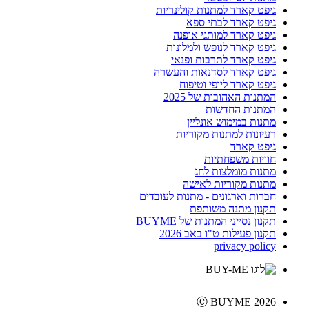
גיפט קארד למתנות קולינריות
גיפט קארד לבתי ספא
גיפט קארד למותגי אופנה
גיפט קארד לנופש ולמלונות
גיפט קארד לתרבות ופנאי
גיפט קארד לסדנאות והעשרה
גיפט קארד ליופי וטיפוח
המתנות האהובות של 2025
המתנות החדשות
מתנות במימוש אונליין
רעיונות למתנות מקוריות
גיפט קארד
חוויות משפחתיות
מתנות מומלצות לחג
מתנות מקוריות לאישה
חברות וארגונים - מתנות לעובדים
תקנון מתנה משותפת
תקנון נסייני המתנות של BUYME
תקנון פעילות ט"ו באב 2026
privacy policy
Ⓒ BUYME 2026