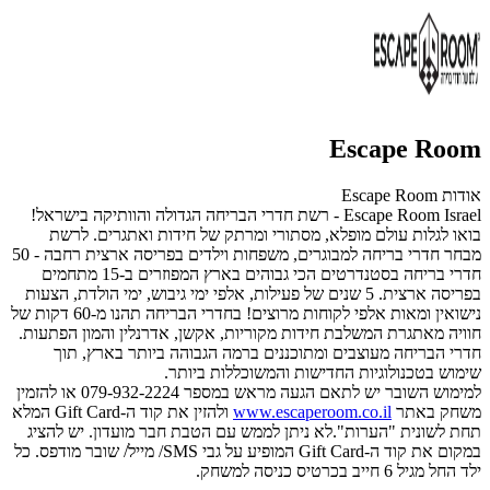
Escape Room
אודות Escape Room
Escape Room Israel - רשת חדרי הבריחה הגדולה והוותיקה בישראל!
בואו לגלות עולם מופלא, מסתורי ומרתק של חידות ואתגרים. לרשת
מבחר חדרי בריחה למבוגרים, משפחות וילדים בפריסה ארצית רחבה - 50
חדרי בריחה בסטנדרטים הכי גבוהים בארץ המפוזרים ב-15 מתחמים
בפריסה ארצית. 5 שנים של פעילות, אלפי ימי גיבוש, ימי הולדת, הצעות
נישואין ומאות אלפי לקוחות מרוצים! בחדרי הבריחה תהנו מ-60 דקות של
חוויה מאתגרת המשלבת חידות מקוריות, אקשן, אדרנלין והמון הפתעות.
חדרי הבריחה מעוצבים ומתוכננים ברמה הגבוהה ביותר בארץ, תוך
שימוש בטכנולוגיות החדישות והמשוכללות ביותר.
למימוש השובר יש לתאם הגעה מראש במספר 079-932-2224 או להזמין
משחק באתר
www.escaperoom.co.il
ולהזין את קוד ה-Gift Card המלא
תחת לשונית "הערות".לא ניתן לממש עם הטבת חבר מועדון. יש להציג
במקום את קוד ה-Gift Card המופיע על גבי SMS/ מייל/ שובר מודפס. כל
ילד החל מגיל 6 חייב בכרטיס כניסה למשחק.