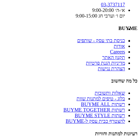
03-3737117
א׳-ה׳ 9:00-20:00
יום ו׳ וערבי חג 9:00-15:00
BUYME
כניסת בתי עסק - שותפים
אודות
Careers
תקנון האתר
מדיניות הגנת פרטיות
הצהרת נגישות
כל מה שחשוב
שאלות ותשובות
בלוג - טיפים למתנות שוות
רשתות BUYME ALL
רשתות BUYME TOGETHER
רשתות BUYME STYLE
להצטרף כבית עסק ל-BUYME
רעיונות למתנות וחוויות