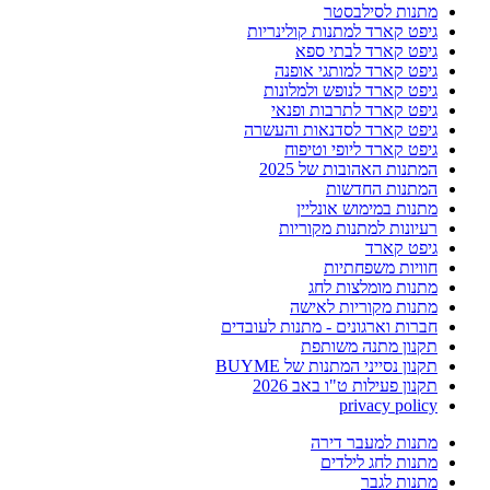
מתנות לסילבסטר
גיפט קארד למתנות קולינריות
גיפט קארד לבתי ספא
גיפט קארד למותגי אופנה
גיפט קארד לנופש ולמלונות
גיפט קארד לתרבות ופנאי
גיפט קארד לסדנאות והעשרה
גיפט קארד ליופי וטיפוח
המתנות האהובות של 2025
המתנות החדשות
מתנות במימוש אונליין
רעיונות למתנות מקוריות
גיפט קארד
חוויות משפחתיות
מתנות מומלצות לחג
מתנות מקוריות לאישה
חברות וארגונים - מתנות לעובדים
תקנון מתנה משותפת
תקנון נסייני המתנות של BUYME
תקנון פעילות ט"ו באב 2026
privacy policy
מתנות למעבר דירה
מתנות לחג לילדים
מתנות לגבר