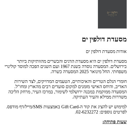
מסעדת דולפין ים
אודות מסעדת דולפין ים
מסעדת דולפין ים היא מסעדת הדגים והבשרים מהוותיקות ביותר
בירושלים. המסעדה נוסדה בשנת 1967 ועם השנים הפכה למוסד קולינרי
משפחתי. החל מינואר 2025 המסעדה כשרה.
חומרי הגלם הטריים והאיכותיים, הטעמים המדויקים, לצד השירות
האדיב, והיחס האישי מזמנים למקום סועדים רבים מהארץ ומחו"ל.
המסעדה ממוקמת במבנה ירושלמי לשימור, במרכז העיר, מרחק הליכה
משדרות ממילא והעיר העתיקה.
למימוש יש להציג את קוד ה-Gift Card באמצעות SMS/מייל/דף מודפס.
לפרטים נוספים: 02-6232272.
שעות פתיחה: