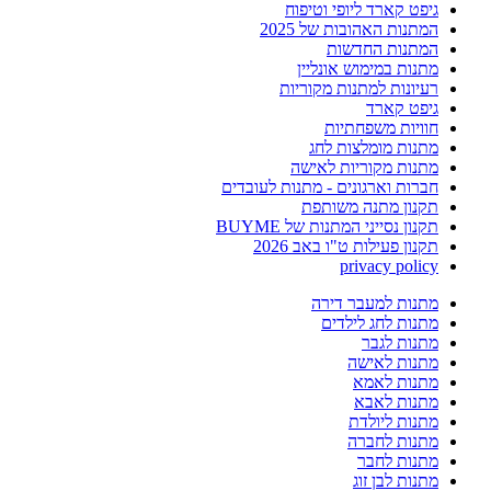
גיפט קארד ליופי וטיפוח
המתנות האהובות של 2025
המתנות החדשות
מתנות במימוש אונליין
רעיונות למתנות מקוריות
גיפט קארד
חוויות משפחתיות
מתנות מומלצות לחג
מתנות מקוריות לאישה
חברות וארגונים - מתנות לעובדים
תקנון מתנה משותפת
תקנון נסייני המתנות של BUYME
תקנון פעילות ט"ו באב 2026
privacy policy
מתנות למעבר דירה
מתנות לחג לילדים
מתנות לגבר
מתנות לאישה
מתנות לאמא
מתנות לאבא
מתנות ליולדת
מתנות לחברה
מתנות לחבר
מתנות לבן זוג