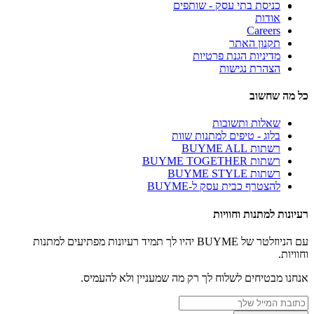
כניסת בתי עסק - שותפים
אודות
Careers
תקנון האתר
מדיניות הגנת פרטיות
הצהרת נגישות
כל מה שחשוב
שאלות ותשובות
בלוג - טיפים למתנות שוות
רשתות BUYME ALL
רשתות BUYME TOGETHER
רשתות BUYME STYLE
להצטרף כבית עסק ל-BUYME
רעיונות למתנות וחוויות
עם הניוזלטר של BUYME יהיו לך תמיד רעיונות מפתיעים למתנות
וחוויות.
אנחנו מבטיחים לשלוח לך רק מה שמעניין ולא להעמיס.