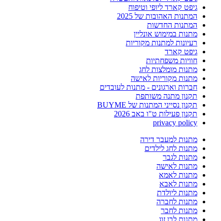
גיפט קארד ליופי וטיפוח
המתנות האהובות של 2025
המתנות החדשות
מתנות במימוש אונליין
רעיונות למתנות מקוריות
גיפט קארד
חוויות משפחתיות
מתנות מומלצות לחג
מתנות מקוריות לאישה
חברות וארגונים - מתנות לעובדים
תקנון מתנה משותפת
תקנון נסייני המתנות של BUYME
תקנון פעילות ט"ו באב 2026
privacy policy
מתנות למעבר דירה
מתנות לחג לילדים
מתנות לגבר
מתנות לאישה
מתנות לאמא
מתנות לאבא
מתנות ליולדת
מתנות לחברה
מתנות לחבר
מתנות לבן זוג