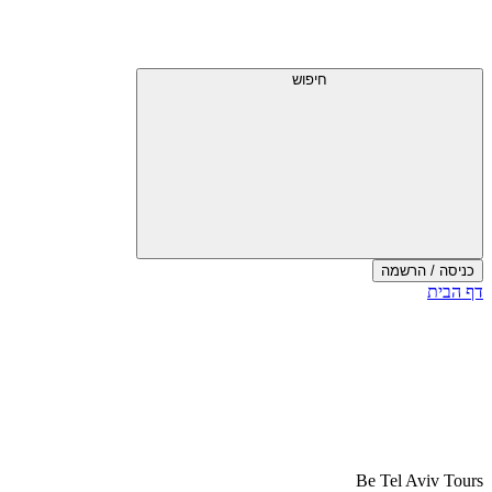
דלג
תפריט
מעל
עליון
תפריט
עליון
חיפוש
כניסה / הרשמה
סוף
דף הבית
אזור
תפריט
עליון
Be Tel Aviv Tours