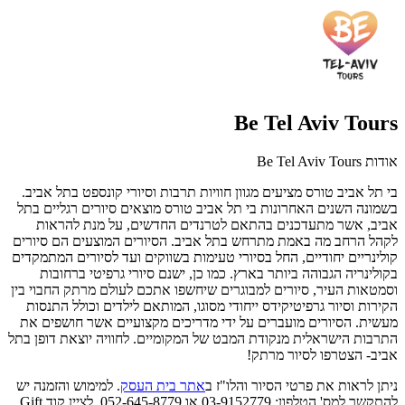
Be Tel Aviv Tours
אודות Be Tel Aviv Tours
בי תל אביב טורס מציעים מגוון חוויות תרבות וסיורי קונספט בתל אביב.
בשמונה השנים האחרונות בי תל אביב טורס מוצאים סיורים רגליים בתל
אביב, אשר מתעדכנים בהתאם לטרנדים החדשים, על מנת להראות
לקהל הרחב מה באמת מתרחש בתל אביב. הסיורים המוצעים הם סיורים
קולינריים יחודיים, החל בסיורי טעימות בשווקים ועד לסיורים המתמקדים
בקולינריה הגבוהה ביותר בארץ. כמו כן, ישנם סיורי גרפיטי ברחובות
וסמטאות העיר, סיורים למבוגרים שיחשפו אתכם לעולם מרתק החבוי בין
הקירות וסיור גרפיטיקידס ייחודי מסוגו, המותאם לילדים וכולל התנסות
מעשית. הסיורים מועברים על ידי מדריכים מקצועיים אשר חושפים את
התרבות הישראלית מנקודת המבט של המקומיים. לחוויה יוצאת דופן בתל
אביב- הצטרפו לסיור מרתק!
ניתן לראות את פרטי הסיור והלו"ז ב
אתר בית העסק
. למימוש והזמנה יש
להתקשר למס' הטלפון: 03-9152779 או 052-645-8779‏, לציין קוד Gift