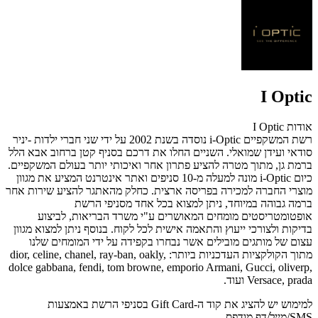
I Optic
אודות I Optic
רשת המשקפיים i-Optic נוסדה בשנת 2002 על ידי שני חברי ילדות -יניר
סודאי ועידן שמואלי. השניים החלו את דרכם בסניף קטן ברחוב אבא הלל
ברמת גן, מתוך מטרה להציע פתרון אחר ואיכותי יותר בעולם המשקפיים.
כיום i-Optic מונה למעלה מ-10 סניפים ואתר אינטרנט המציע את מגוון
מוצרי החברה למכירה בפריסה ארצית. כחלק מהאתגר להציע שירות אחר
ברמה גבוהה במיוחד, ניתן למצוא בכל אחד מסניפי הרשת
אופטומטריסטים מומחים המאושרים ע"י משרד הבריאות, לביצוע
בדיקות ולצורכי ייעוץ והתאמה אישית לכל לקוח. בנוסף ניתן למצוא מגוון
עצום של מותגים מובילים אשר נבחרו בקפידה על ידי המומחים שלנו
מתוך הקולקציות העדכניות ביותר: dior, celine, chanel, ray-ban, oakly,
dolce gabbana, fendi, tom browne, emporio Armani, Gucci, oliverp,
Versace, prada ועוד.
למימוש יש להציג את קוד ה-Gift Card בסניפי הרשת באמצעות
SMS/מייל/דף מודפס.