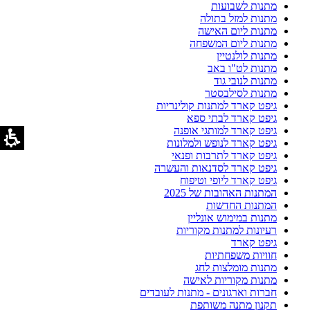
מתנות לשבועות
מתנות למזל בתולה
מתנות ליום האישה
מתנות ליום המשפחה
מתנות לולנטיין
מתנות לט"ו באב
מתנות לנובי גוד
מתנות לסילבסטר
גיפט קארד למתנות קולינריות
גיפט קארד לבתי ספא
גיפט קארד למותגי אופנה
גיפט קארד לנופש ולמלונות
גיפט קארד לתרבות ופנאי
גיפט קארד לסדנאות והעשרה
גיפט קארד ליופי וטיפוח
המתנות האהובות של 2025
המתנות החדשות
מתנות במימוש אונליין
רעיונות למתנות מקוריות
גיפט קארד
חוויות משפחתיות
מתנות מומלצות לחג
מתנות מקוריות לאישה
חברות וארגונים - מתנות לעובדים
תקנון מתנה משותפת