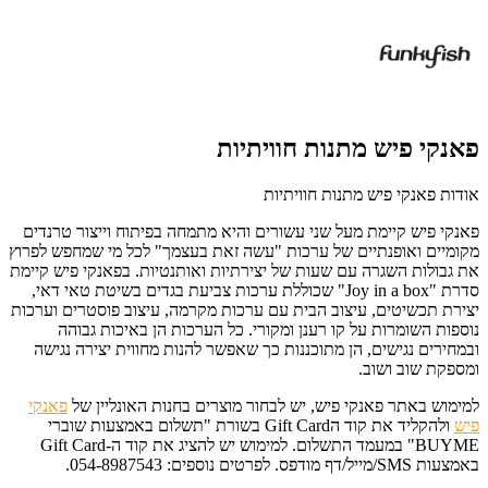
פאנקי פיש מתנות חוויתיות
אודות פאנקי פיש מתנות חוויתיות
פאנקי פיש קיימת מעל שני עשורים והיא מתמחה בפיתוח וייצור טרנדים
מקומיים ואופנתיים של ערכות "עשה זאת בעצמך" לכל מי שמחפש לפרוץ
את גבולות השגרה עם שעות של יצירתיות ואותנטיות. בפאנקי פיש קיימת
סדרת "Joy in a box" שכוללת ערכות צביעת בגדים בשיטת טאי דאי,
יצירת תכשיטים, עיצוב הבית עם ערכות מקרמה, עיצוב פוסטרים וערכות
נוספות השומרות על קו רענן ומקורי. כל הערכות הן באיכות גבוהה
ובמחירים נגישים, הן מתוכננות כך שאפשר להנות מחווית יצירה נגישה
ומספקת שוב ושוב.
למימוש באתר פאנקי פיש, יש לבחור מוצרים בחנות האונליין של
פאנקי
פיש
ו
להקליד את קוד הGift Card בשורת "תשלום באמצעות שוברי
BUYME" במעמד התשלום. למימוש יש להציג את קוד ה-Gift Card
באמצעות SMS/מייל/דף מודפס. לפרטים נוספים: 054-8987543.