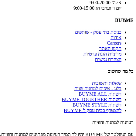
א׳-ה׳ 9:00-20:00
יום ו׳ וערבי חג 9:00-15:00
BUYME
כניסת בתי עסק - שותפים
אודות
Careers
תקנון האתר
מדיניות הגנת פרטיות
הצהרת נגישות
כל מה שחשוב
שאלות ותשובות
בלוג - טיפים למתנות שוות
רשתות BUYME ALL
רשתות BUYME TOGETHER
רשתות BUYME STYLE
להצטרף כבית עסק ל-BUYME
רעיונות למתנות וחוויות
עם הניוזלטר של BUYME יהיו לך תמיד רעיונות מפתיעים למתנות וחוויות.