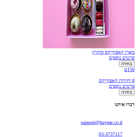
מארז קאפקייקס ומקרון
פרטים נוספים
בחירה
₪150
8 יחידות קאפקייקס
פרטים נוספים
בחירה
דברו איתנו
support@buyme.co.il
03-3737117