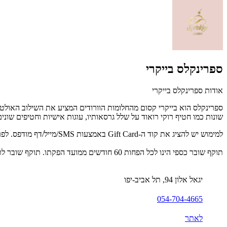
ספרינקלס בייקרי
אודות ספרינקלס בייקרי
ספרינקלס הוא בייקרי קסום מהחלומות הוורודים המציע את השילוב האולט
שונות כמו חטיף רוקי רואוד על שלל גרסאותיו, עוגות אישיות וחטיפים שונים
למימוש יש להציג את קוד ה-Gift Card באמצעות SMS/מייל/דף מודפס. לפרטים נוספים: 054-704-4665.
תוקף שובר כספי הינו לכל הפחות 60 חודשים ממועד הפקתו. תוקף שובר לרכישת מוצר או שירות מסויים יהיה לכל הפחות 24 חודשים ממועד הפקתו
יגאל אלון 94, תל אביב-יפו
054-704-4665
לאתר