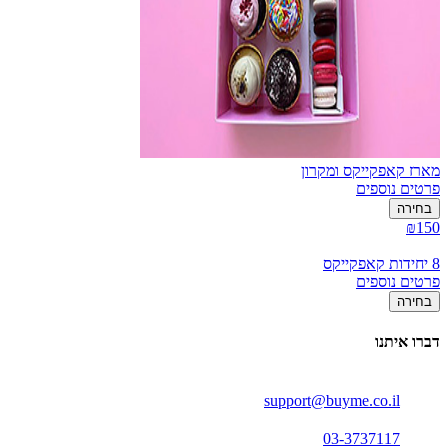
מארז קאפקייקס ומקרון
פרטים נוספים
בחירה
₪150
8 יחידות קאפקייקס
פרטים נוספים
בחירה
דברו איתנו
support@buyme.co.il
03-3737117