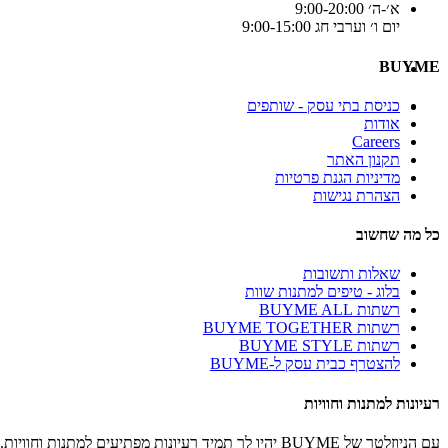
א׳-ה׳ 9:00-20:00
יום ו׳ וערבי חג 9:00-15:00
BUYME
כניסת בתי עסק - שותפים
אודות
Careers
תקנון האתר
מדיניות הגנת פרטיות
הצהרת נגישות
כל מה שחשוב
שאלות ותשובות
בלוג - טיפים למתנות שוות
רשתות BUYME ALL
רשתות BUYME TOGETHER
רשתות BUYME STYLE
להצטרף כבית עסק ל-BUYME
רעיונות למתנות וחוויות
עם הניוזלטר של BUYME יהיו לך תמיד רעיונות מפתיעים למתנות וחוויות.