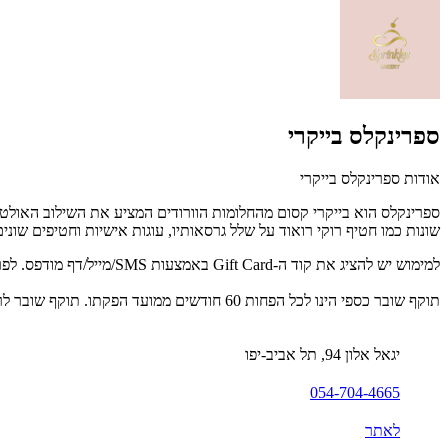
ספרינקלס בייקרי
אודות ספרינקלס בייקרי
ספרינקלס הוא בייקרי קסום מהחלומות הוורודים המציע את השילוב האולט
שונות כמו חטיף רוקי רואוד על שלל גרסאותיו, עוגות אישיות וחטיפים שונים
למימוש יש להציג את קוד ה-Gift Card באמצעות SMS/מייל/דף מודפס. לפרטים נוספים: 054-704-4665.
תוקף שובר כספי הינו לכל הפחות 60 חודשים ממועד הפקתו. תוקף שובר לרכישת מוצר או שירות מסויים יהיה לכל הפחות 24 חודשים ממועד הפקתו
יגאל אלון 94, תל אביב-יפו
054-704-4665
לאתר