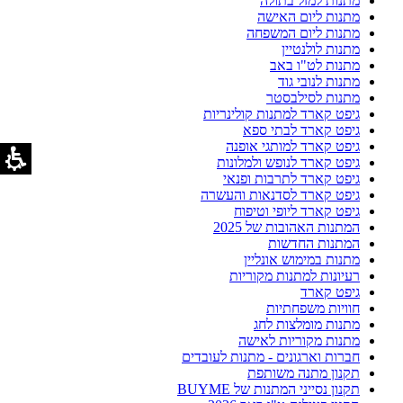
מתנות למזל בתולה
מתנות ליום האישה
מתנות ליום המשפחה
מתנות לולנטיין
מתנות לט"ו באב
מתנות לנובי גוד
מתנות לסילבסטר
גיפט קארד למתנות קולינריות
גיפט קארד לבתי ספא
גיפט קארד למותגי אופנה
גיפט קארד לנופש ולמלונות
גיפט קארד לתרבות ופנאי
גיפט קארד לסדנאות והעשרה
גיפט קארד ליופי וטיפוח
המתנות האהובות של 2025
המתנות החדשות
מתנות במימוש אונליין
רעיונות למתנות מקוריות
גיפט קארד
חוויות משפחתיות
מתנות מומלצות לחג
מתנות מקוריות לאישה
חברות וארגונים - מתנות לעובדים
תקנון מתנה משותפת
תקנון נסייני המתנות של BUYME