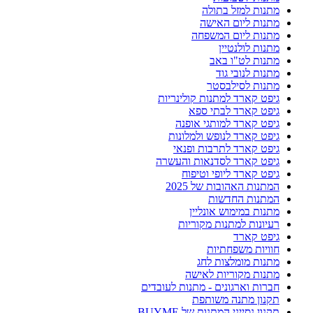
מתנות למזל בתולה
מתנות ליום האישה
מתנות ליום המשפחה
מתנות לולנטיין
מתנות לט"ו באב
מתנות לנובי גוד
מתנות לסילבסטר
גיפט קארד למתנות קולינריות
גיפט קארד לבתי ספא
גיפט קארד למותגי אופנה
גיפט קארד לנופש ולמלונות
גיפט קארד לתרבות ופנאי
גיפט קארד לסדנאות והעשרה
גיפט קארד ליופי וטיפוח
המתנות האהובות של 2025
המתנות החדשות
מתנות במימוש אונליין
רעיונות למתנות מקוריות
גיפט קארד
חוויות משפחתיות
מתנות מומלצות לחג
מתנות מקוריות לאישה
חברות וארגונים - מתנות לעובדים
תקנון מתנה משותפת
תקנון נסייני המתנות של BUYME