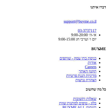
דברו איתנו
support@buyme.co.il
03-3737117
א׳-ה׳ 9:00-20:00
יום ו׳ וערבי חג 9:00-15:00
BUYME
כניסת בתי עסק - שותפים
אודות
Careers
תקנון האתר
מדיניות הגנת פרטיות
הצהרת נגישות
כל מה שחשוב
שאלות ותשובות
בלוג - טיפים למתנות שוות
רשתות BUYME ALL