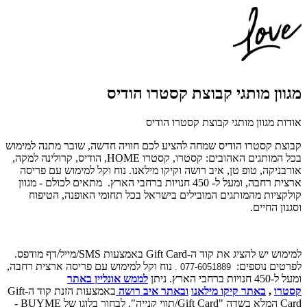
מגוון מותגי קבוצת קסטרו הודיס
אודות מגוון מותגי קבוצת קסטרו הודיס
קבוצת קסטרו הודיס שמחה להציע לכם חוויה חדשה, שובר מתנה למימוש
בכל המותגים האהובים:
קסטרו, קסטרו
HOME
, הודיס, קרולינה למקה,
אורבניקה, טופ טן, איב רושה וקיקו מילאנו.
נוח וקל למימוש עם פריסה
ארצית רחבה, ומעל ל- 450 חנויות ברחבי הארץ.
מתאים לכולם - מגוון
קולקציות מהמותגים המובילים בישראל בכל תחומי האופנה, הטיפוח
וסגנון החיים.
למימוש יש להציג את קוד ה-Gift Card באמצעות SMS/מייל/דף מודפס.
לפרטים נוספים:
נוח וקל למימוש עם פריסה ארצית רחבה,
077-6051889 .
ומעל ל-450 חנויות ברחבי הארץ. ניתן
לממש אונליין באתר
קסטרו
,
באתר קיקו מילאנו
ו
באתר איב רושה
באמצעות הזנת קוד ה-Gift
Card המלא בשדה "Gift Card/תווי קנייה". לבחור בלוגו של BUYME -