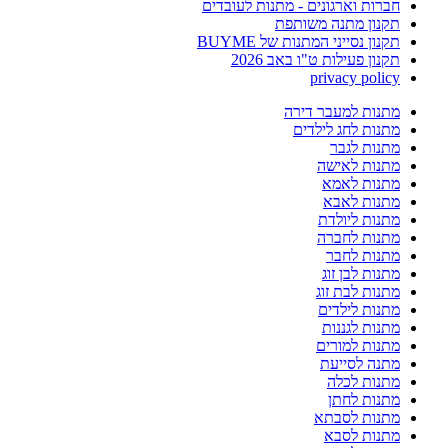
חברות וארגונים - מתנות לעובדים
תקנון מתנה משותפת
תקנון נסייני המתנות של BUYME
תקנון פעילות ט"ו באב 2026
privacy policy
מתנות למעבר דירה
מתנות לחג לילדים
מתנות לגבר
מתנות לאישה
מתנות לאמא
מתנות לאבא
מתנות ליולדת
מתנות לחברה
מתנות לחבר
מתנות לבן זוג
מתנות לבת זוג
מתנות לילדים
מתנות לגננות
מתנות למורים
מתנה לסייעת
מתנות לכלה
מתנות לחתן
מתנות לסבתא
מתנות לסבא