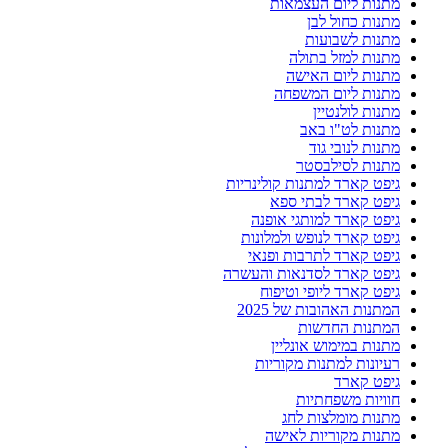
מתנות ליום העצמאות
מתנות כחול לבן
מתנות לשבועות
מתנות למזל בתולה
מתנות ליום האישה
מתנות ליום המשפחה
מתנות לולנטיין
מתנות לט"ו באב
מתנות לנובי גוד
מתנות לסילבסטר
גיפט קארד למתנות קולינריות
גיפט קארד לבתי ספא
גיפט קארד למותגי אופנה
גיפט קארד לנופש ולמלונות
גיפט קארד לתרבות ופנאי
גיפט קארד לסדנאות והעשרה
גיפט קארד ליופי וטיפוח
המתנות האהובות של 2025
המתנות החדשות
מתנות במימוש אונליין
רעיונות למתנות מקוריות
גיפט קארד
חוויות משפחתיות
מתנות מומלצות לחג
מתנות מקוריות לאישה