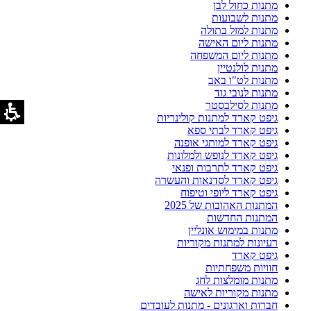
מתנות כחול לבן
מתנות לשבועות
מתנות למזל בתולה
מתנות ליום האישה
מתנות ליום המשפחה
מתנות לולנטיין
מתנות לט"ו באב
מתנות לנובי גוד
מתנות לסילבסטר
גיפט קארד למתנות קולינריות
גיפט קארד לבתי ספא
גיפט קארד למותגי אופנה
גיפט קארד לנופש ולמלונות
גיפט קארד לתרבות ופנאי
גיפט קארד לסדנאות והעשרה
גיפט קארד ליופי וטיפוח
המתנות האהובות של 2025
המתנות החדשות
מתנות במימוש אונליין
רעיונות למתנות מקוריות
גיפט קארד
חוויות משפחתיות
מתנות מומלצות לחג
מתנות מקוריות לאישה
חברות וארגונים - מתנות לעובדים