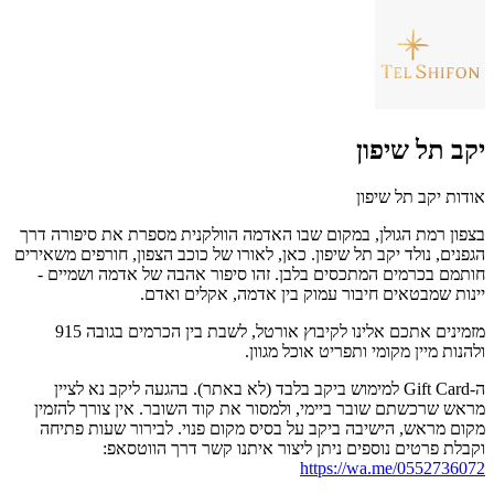
יקב תל שיפון
אודות יקב תל שיפון
בצפון רמת הגולן, במקום שבו האדמה הוולקנית מספרת את סיפורה דרך
הגפנים, נולד יקב תל שיפון. כאן, לאורו של כוכב הצפון, חורפים משאירים
חותמם בכרמים המתכסים בלבן. זהו סיפור אהבה של אדמה ושמיים -
יינות שמבטאים חיבור עמוק בין אדמה, אקלים ואדם.
מזמינים אתכם אלינו לקיבוץ אורטל, לשבת בין הכרמים בגובה 915
ולהנות מיין מקומי ותפריט אוכל מגוון.
ה-Gift Card למימוש ביקב בלבד (לא באתר). בהגעה ליקב נא לציין
מראש שרכשתם שובר ביימי, ולמסור את קוד השובר. אין צורך להזמין
מקום מראש, הישיבה ביקב על בסיס מקום פנוי. לבירור שעות פתיחה
וקבלת פרטים נוספים ניתן ליצור איתנו קשר דרך הווטסאפ:
https://wa.me/0552736072