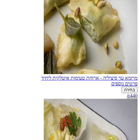
מרומא עד סיציליה - ארוחת טעימות איטלקית ליחיד
פרטים נוספים
בחירה
₪440