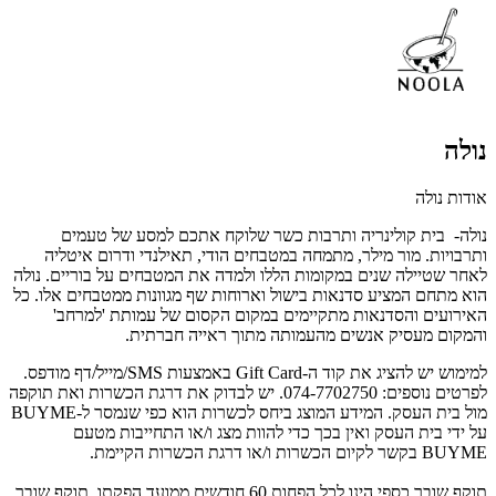
נולה
אודות נולה
נולה- בית קולינריה ותרבות כשר שלוקח אתכם למסע של טעמים
ותרבויות. מור מילר, מתמחה במטבחים הודי, תאילנדי ודרום איטליה
לאחר שטיילה שנים במקומות הללו ולמדה את המטבחים על בוריים. נולה
הוא מתחם המציע סדנאות בישול וארוחות שף מגוונות ממטבחים אלו. כל
האירועים והסדנאות מתקיימים במקום הקסום של עמותת 'למרחב'
והמקום מעסיק אנשים מהעמותה מתוך ראייה חברתית.
למימוש יש להציג את קוד ה-Gift Card באמצעות SMS/מייל/דף מודפס.
לפרטים נוספים: 074-7702750. יש לבדוק את דרגת הכשרות ואת תוקפה
מול בית העסק. המידע המוצג ביחס לכשרות הוא כפי שנמסר ל-BUYME
על ידי בית העסק ואין בכך כדי להוות מצג ו/או התחייבות מטעם
BUYME בקשר לקיום הכשרות ו/או דרגת הכשרות הקיימת.
תוקף שובר כספי הינו לכל הפחות 60 חודשים ממועד הפקתו. תוקף שובר