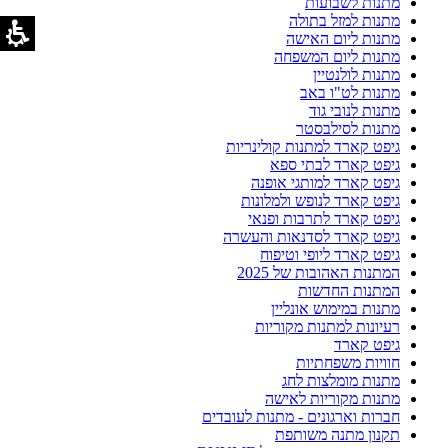
מתנות לשבועות
מתנות למזל בתולה
מתנות ליום האישה
מתנות ליום המשפחה
מתנות לולנטיין
מתנות לט"ו באב
מתנות לנובי גוד
מתנות לסילבסטר
גיפט קארד למתנות קולינריות
גיפט קארד לבתי ספא
גיפט קארד למותגי אופנה
גיפט קארד לנופש ולמלונות
גיפט קארד לתרבות ופנאי
גיפט קארד לסדנאות והעשרה
גיפט קארד ליופי וטיפוח
המתנות האהובות של 2025
המתנות החדשות
מתנות במימוש אונליין
רעיונות למתנות מקוריות
גיפט קארד
חוויות משפחתיות
מתנות מומלצות לחג
מתנות מקוריות לאישה
חברות וארגונים - מתנות לעובדים
תקנון מתנה משותפת