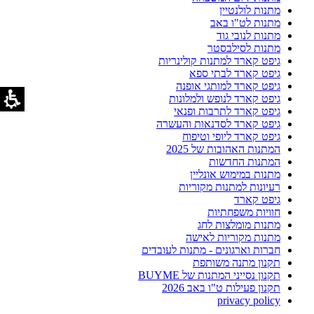
מתנות לולנטיין
מתנות לט"ו באב
מתנות לנובי גוד
מתנות לסילבסטר
גיפט קארד למתנות קולינריות
גיפט קארד לבתי ספא
גיפט קארד למותגי אופנה
גיפט קארד לנופש ולמלונות
גיפט קארד לתרבות ופנאי
גיפט קארד לסדנאות והעשרה
גיפט קארד ליופי וטיפוח
המתנות האהובות של 2025
המתנות החדשות
מתנות במימוש אונליין
רעיונות למתנות מקוריות
גיפט קארד
חוויות משפחתיות
מתנות מומלצות לחג
מתנות מקוריות לאישה
חברות וארגונים - מתנות לעובדים
תקנון מתנה משותפת
תקנון נסייני המתנות של BUYME
תקנון פעילות ט"ו באב 2026
privacy policy