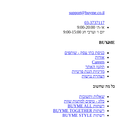
support@buyme.co.il
03-3737117
א׳-ה׳ 9:00-20:00
יום ו׳ וערבי חג 9:00-15:00
BUYME
כניסת בתי עסק - שותפים
אודות
Careers
תקנון האתר
מדיניות הגנת פרטיות
הצהרת נגישות
כל מה שחשוב
שאלות ותשובות
בלוג - טיפים למתנות שוות
רשתות BUYME ALL
רשתות BUYME TOGETHER
רשתות BUYME STYLE