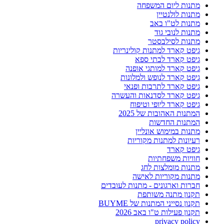
מתנות ליום המשפחה
מתנות לולנטיין
מתנות לט"ו באב
מתנות לנובי גוד
מתנות לסילבסטר
גיפט קארד למתנות קולינריות
גיפט קארד לבתי ספא
גיפט קארד למותגי אופנה
גיפט קארד לנופש ולמלונות
גיפט קארד לתרבות ופנאי
גיפט קארד לסדנאות והעשרה
גיפט קארד ליופי וטיפוח
המתנות האהובות של 2025
המתנות החדשות
מתנות במימוש אונליין
רעיונות למתנות מקוריות
גיפט קארד
חוויות משפחתיות
מתנות מומלצות לחג
מתנות מקוריות לאישה
חברות וארגונים - מתנות לעובדים
תקנון מתנה משותפת
תקנון נסייני המתנות של BUYME
תקנון פעילות ט"ו באב 2026
privacy policy