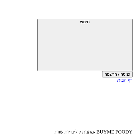
דלג
תפריט
מעל
עליון
תפריט
עליון
חיפוש
כניסה / הרשמה
סוף
דף הבית
אזור
תפריט
עליון
BUYME FOODY -מתנות קולינריות שוות