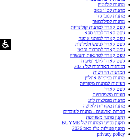
מתנות לולנטיין
מתנות לט"ו באב
מתנות לנובי גוד
מתנות לסילבסטר
גיפט קארד למתנות קולינריות
גיפט קארד לבתי ספא
גיפט קארד למותגי אופנה
גיפט קארד לנופש ולמלונות
גיפט קארד לתרבות ופנאי
גיפט קארד לסדנאות והעשרה
גיפט קארד ליופי וטיפוח
המתנות האהובות של 2025
המתנות החדשות
מתנות במימוש אונליין
רעיונות למתנות מקוריות
גיפט קארד
חוויות משפחתיות
מתנות מומלצות לחג
מתנות מקוריות לאישה
חברות וארגונים - מתנות לעובדים
תקנון מתנה משותפת
תקנון נסייני המתנות של BUYME
תקנון פעילות ט"ו באב 2026
privacy policy