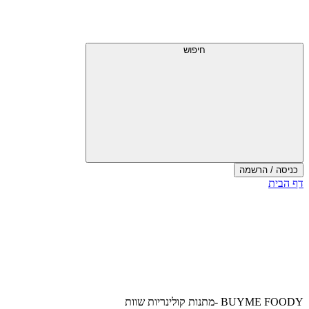
דלג
תפריט
מעל
עליון
תפריט
עליון
חיפוש
כניסה / הרשמה
סוף
דף הבית
אזור
תפריט
עליון
BUYME FOODY -מתנות קולינריות שוות