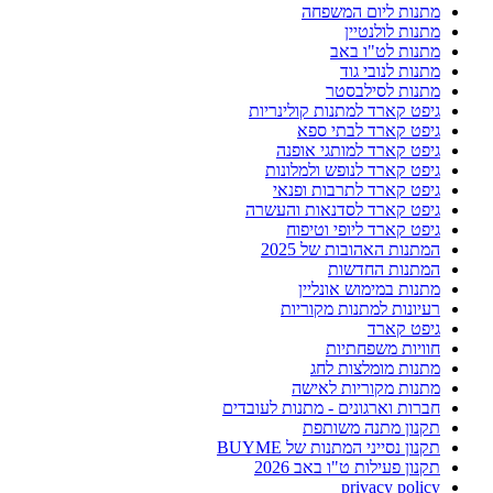
מתנות ליום המשפחה
מתנות לולנטיין
מתנות לט"ו באב
מתנות לנובי גוד
מתנות לסילבסטר
גיפט קארד למתנות קולינריות
גיפט קארד לבתי ספא
גיפט קארד למותגי אופנה
גיפט קארד לנופש ולמלונות
גיפט קארד לתרבות ופנאי
גיפט קארד לסדנאות והעשרה
גיפט קארד ליופי וטיפוח
המתנות האהובות של 2025
המתנות החדשות
מתנות במימוש אונליין
רעיונות למתנות מקוריות
גיפט קארד
חוויות משפחתיות
מתנות מומלצות לחג
מתנות מקוריות לאישה
חברות וארגונים - מתנות לעובדים
תקנון מתנה משותפת
תקנון נסייני המתנות של BUYME
תקנון פעילות ט"ו באב 2026
privacy policy