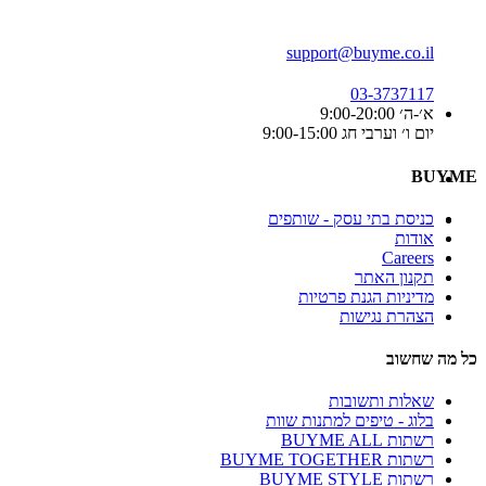
support@buyme.co.il
03-3737117
א׳-ה׳ 9:00-20:00
יום ו׳ וערבי חג 9:00-15:00
BUYME
כניסת בתי עסק - שותפים
אודות
Careers
תקנון האתר
מדיניות הגנת פרטיות
הצהרת נגישות
כל מה שחשוב
שאלות ותשובות
בלוג - טיפים למתנות שוות
רשתות BUYME ALL
רשתות BUYME TOGETHER
רשתות BUYME STYLE