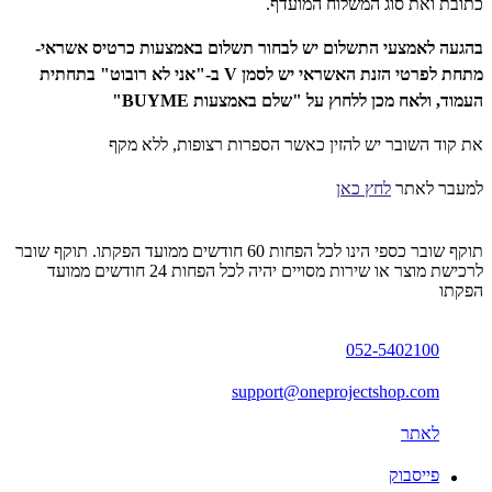
כתובת ואת סוג המשלוח המועדף.
בהגעה לאמצעי התשלום יש לבחור תשלום באמצעות כרטיס אשראי-
מתחת לפרטי הזנת האשראי יש לסמן V ב-"אני לא רובוט" בתחתית
העמוד, ולאח מכן ללחוץ על "שלם באמצעות BUYME"
את קוד השובר יש להזין כאשר הספרות רצופות, ללא מקף
למעבר לאתר
לחץ כאן
תוקף שובר כספי הינו לכל הפחות 60 חודשים ממועד הפקתו. תוקף שובר
לרכישת מוצר או שירות מסויים יהיה לכל הפחות 24 חודשים ממועד
הפקתו
052-5402100
support@oneprojectshop.com
לאתר
פייסבוק