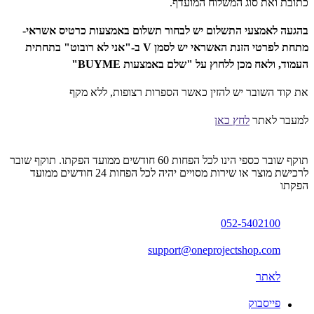
כתובת ואת סוג המשלוח המועדף.
בהגעה לאמצעי התשלום יש לבחור תשלום באמצעות כרטיס אשראי-
מתחת לפרטי הזנת האשראי יש לסמן V ב-"אני לא רובוט" בתחתית
העמוד, ולאח מכן ללחוץ על "שלם באמצעות BUYME"
את קוד השובר יש להזין כאשר הספרות רצופות, ללא מקף
למעבר לאתר
לחץ כאן
תוקף שובר כספי הינו לכל הפחות 60 חודשים ממועד הפקתו. תוקף שובר
לרכישת מוצר או שירות מסויים יהיה לכל הפחות 24 חודשים ממועד
הפקתו
052-5402100
support@oneprojectshop.com
לאתר
פייסבוק