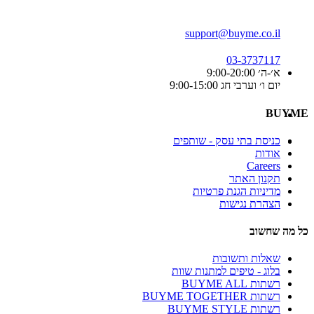
support@buyme.co.il
03-3737117
א׳-ה׳ 9:00-20:00
יום ו׳ וערבי חג 9:00-15:00
BUYME
כניסת בתי עסק - שותפים
אודות
Careers
תקנון האתר
מדיניות הגנת פרטיות
הצהרת נגישות
כל מה שחשוב
שאלות ותשובות
בלוג - טיפים למתנות שוות
רשתות BUYME ALL
רשתות BUYME TOGETHER
רשתות BUYME STYLE