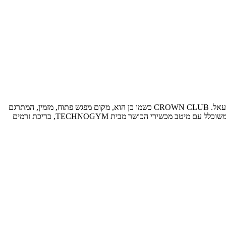
CROWN CLUB הינו מתחם ספא ואירוח בריאות מפנק וחדשני המצוי במלון גולדן קראון השוכן בנצרת בפסגת ההר ומשקיף לנופו המדהים של עמק יזרעאל. CROWN CLUB כשמו כן הוא, מקום מפגש פתוח, מזמין, המתרגם
את המושג 'הכנסת אורחים' למרחב הציבורי, מקפיד על פרטים, שם דגש על שירות, על ערכים כמו הקשבה, חיבורים והתאמה אישית.בספא חדר כושר משוכלל עם מיטב מכשירי הכושר מבית TECHNOGYM, בריכת זרמים