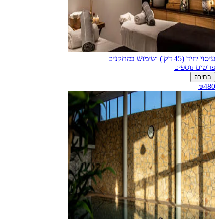
עיסוי יחיד (45 דק') ושימוש במתקנים
פרטים נוספים
בחירה
₪480