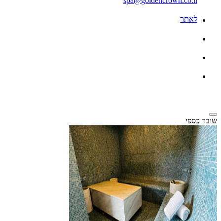
spa@goldencrown.co.il
לאתר
שובר כספי