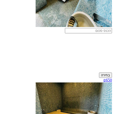
בחירה
₪650