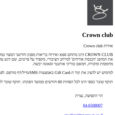
Crown club
אודות Crown club
מחוממת ומקורה, חמאם טורקי אותנטי וסאונה יבשה.
למימוש יש להציג את קוד ה-Gift Card באמצעות SMS/מייל/דף מודפס. לפרטים נוספים:04-6508007.
תוקף שובר כספי הינו לכל הפחות 60 חודשים ממועד הפקתו. תוקף שובר לרכישת מוצר או שירות מסויים יהיה לכל הפחות 24 חודשים ממועד הפקתו
הר הקפיצה, נצרת
04-6508007