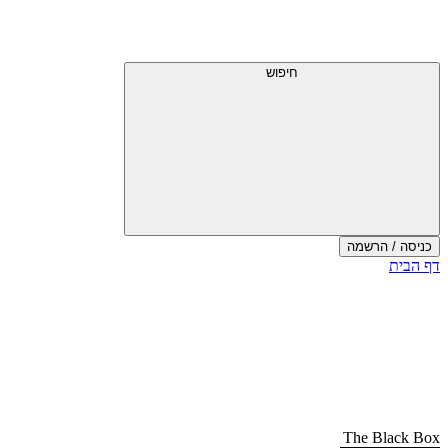
דלג
תפריט
מעל
עליון
תפריט
עליון
חיפוש
כניסה / הרשמה
סוף
דף הבית
אזור
תפריט
עליון
The Black Box