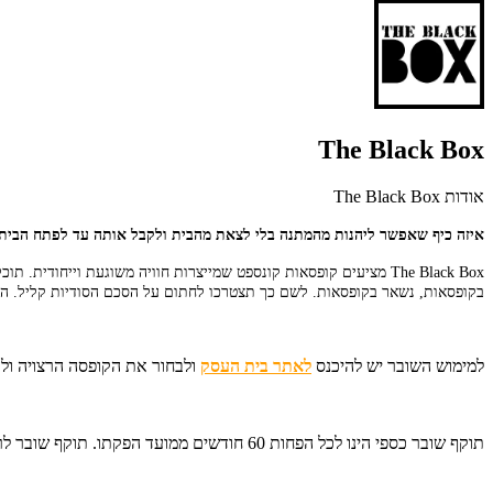
The Black Box
אודות The Black Box
איזה כיף שאפשר ליהנות מהמתנה בלי לצאת מהבית ולקבל אותה עד לפתח הבית.
The Black Box מציעים קופסאות קונספט שמייצרות חוויה משוגעת וייחודית. תוכלו למצוא קופסאות דייטים לזוגות, קופסאות לחברים,
בקופסאות, נשאר בקופסאות. לשם כך תצטרכו לחתום על הסכם הסודיות קליל. המט
למימוש השובר יש להיכנס
לאתר בית העסק
ולבחור את הקופסה הרצויה ולעבור לקופ
תוקף שובר כספי הינו לכל הפחות 60 חודשים ממועד הפקתו. תוקף שובר לרכישת מוצר או שירות מסויים יהיה לכל הפחות 24 חודשים ממועד הפקתו