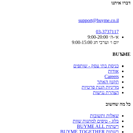
דברו איתנו
support@buyme.co.il
03-3737117
א׳-ה׳ 9:00-20:00
יום ו׳ וערבי חג 9:00-15:00
BUYME
כניסת בתי עסק - שותפים
אודות
Careers
תקנון האתר
מדיניות הגנת פרטיות
הצהרת נגישות
כל מה שחשוב
שאלות ותשובות
בלוג - טיפים למתנות שוות
רשתות BUYME ALL
רשתות BUYME TOGETHER