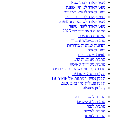
גיפט קארד לבתי ספא
גיפט קארד למותגי אופנה
גיפט קארד לנופש ולמלונות
גיפט קארד לתרבות ופנאי
גיפט קארד לסדנאות והעשרה
גיפט קארד ליופי וטיפוח
המתנות האהובות של 2025
המתנות החדשות
מתנות במימוש אונליין
רעיונות למתנות מקוריות
גיפט קארד
חוויות משפחתיות
מתנות מומלצות לחג
מתנות מקוריות לאישה
חברות וארגונים - מתנות לעובדים
תקנון מתנה משותפת
תקנון נסייני המתנות של BUYME
תקנון פעילות ט"ו באב 2026
privacy policy
מתנות למעבר דירה
מתנות לחג לילדים
מתנות לגבר
מתנות לאישה
מתנות לאמא