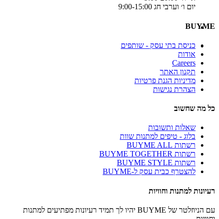
יום ו׳ וערבי חג 9:00-15:00
BUYME
כניסת בתי עסק - שותפים
אודות
Careers
תקנון האתר
מדיניות הגנת פרטיות
הצהרת נגישות
כל מה שחשוב
שאלות ותשובות
בלוג - טיפים למתנות שוות
רשתות BUYME ALL
רשתות BUYME TOGETHER
רשתות BUYME STYLE
להצטרף כבית עסק ל-BUYME
רעיונות למתנות וחוויות
עם הניוזלטר של BUYME יהיו לך תמיד רעיונות מפתיעים למתנות
וחוויות.