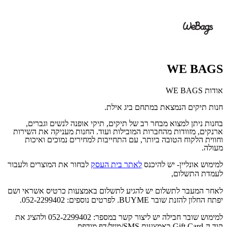
WE BAGS
אודות WE BAGS
חנות תיקים הנמצאת במתחם ביג אילת.
בחנות ניתן למצוא מבחר רב של תיקים, תיקי אופנה לנשים וגברים,
ארנקים, מזוודות מהחברות המובילות ועוד. החנות מעניקה את השירות
וחווית הלקוח הטובה ביותר, עם התחייבות למחירים נמוכים ואיכות
מעולה.
למימוש אונליין- יש להיכנס
לאתר בית העסק
לבחור את המוצרים ולעבור
לעמדת התשלום,
לאחר המעבר לתשלום יש להגיע לתשלום באמצעות כרטיס אשראי ושם
יפתח החלון להזנת שובר BUYME. לפרטים נוספים: 052-2299402.
למימוש שובר חבילה יש ליצור קשר במספר: 052-2299402 ולהציג את
קוד ה-Gift Card באמצעות SMS/מייל/דף מודפס.