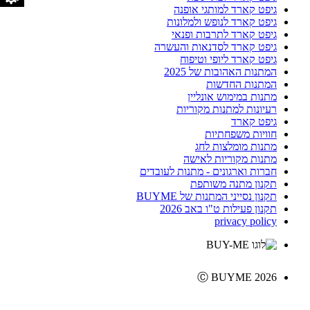
גיפט קארד למותגי אופנה
גיפט קארד לנופש ולמלונות
גיפט קארד לתרבות ופנאי
גיפט קארד לסדנאות והעשרה
גיפט קארד ליופי וטיפוח
המתנות האהובות של 2025
המתנות החדשות
מתנות במימוש אונליין
רעיונות למתנות מקוריות
גיפט קארד
חוויות משפחתיות
מתנות מומלצות לחג
מתנות מקוריות לאישה
חברות וארגונים - מתנות לעובדים
תקנון מתנה משותפת
תקנון נסייני המתנות של BUYME
תקנון פעילות ט"ו באב 2026
privacy policy
Ⓒ BUYME 2026