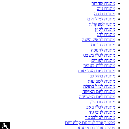
מתנות שחרור
מתנות גיוס
מתנות תודה
מתנות למילואים
מתנה למפקד/ת
מתנות לקיץ
מתנות לחג
מתנות לראש השנה
מתנות לסוכות
מתנות לחנוכה
מתנות לט"ו בשבט
מתנות לפורים
מתנות לל"ג בעומר
מתנות ליום העצמאות
מתנות כחול לבן
מתנות לשבועות
מתנות למזל בתולה
מתנות ליום האישה
מתנות ליום המשפחה
מתנות לולנטיין
מתנות לט"ו באב
מתנות לנובי גוד
מתנות לסילבסטר
גיפט קארד למתנות קולינריות
גיפט קארד לבתי ספא