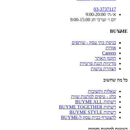
03-3737117
א׳-ה׳ 9:00-20:00
יום ו׳ וערבי חג 9:00-15:00
BUYME
כניסת בתי עסק - שותפים
אודות
Careers
תקנון האתר
מדיניות הגנת פרטיות
הצהרת נגישות
כל מה שחשוב
שאלות ותשובות
בלוג - טיפים למתנות שוות
רשתות BUYME ALL
רשתות BUYME TOGETHER
רשתות BUYME STYLE
להצטרף כבית עסק ל-BUYME
רעיונות למתנות וחוויות