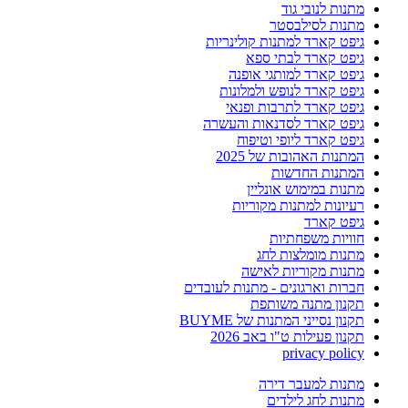
מתנות לנובי גוד
מתנות לסילבסטר
גיפט קארד למתנות קולינריות
גיפט קארד לבתי ספא
גיפט קארד למותגי אופנה
גיפט קארד לנופש ולמלונות
גיפט קארד לתרבות ופנאי
גיפט קארד לסדנאות והעשרה
גיפט קארד ליופי וטיפוח
המתנות האהובות של 2025
המתנות החדשות
מתנות במימוש אונליין
רעיונות למתנות מקוריות
גיפט קארד
חוויות משפחתיות
מתנות מומלצות לחג
מתנות מקוריות לאישה
חברות וארגונים - מתנות לעובדים
תקנון מתנה משותפת
תקנון נסייני המתנות של BUYME
תקנון פעילות ט"ו באב 2026
privacy policy
מתנות למעבר דירה
מתנות לחג לילדים