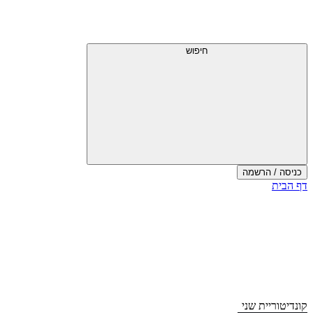
דלג
תפריט
מעל
עליון
תפריט
עליון
חיפוש
כניסה / הרשמה
סוף
דף הבית
אזור
תפריט
עליון
קונדיטוריית שני