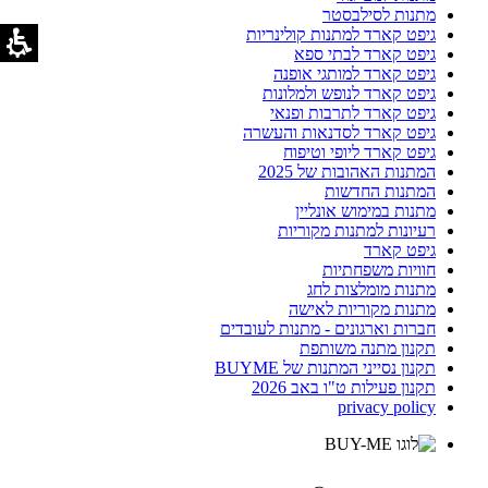
מתנות לסילבסטר
גיפט קארד למתנות קולינריות
גיפט קארד לבתי ספא
גיפט קארד למותגי אופנה
גיפט קארד לנופש ולמלונות
גיפט קארד לתרבות ופנאי
גיפט קארד לסדנאות והעשרה
גיפט קארד ליופי וטיפוח
המתנות האהובות של 2025
המתנות החדשות
מתנות במימוש אונליין
רעיונות למתנות מקוריות
גיפט קארד
חוויות משפחתיות
מתנות מומלצות לחג
מתנות מקוריות לאישה
חברות וארגונים - מתנות לעובדים
תקנון מתנה משותפת
תקנון נסייני המתנות של BUYME
תקנון פעילות ט"ו באב 2026
privacy policy