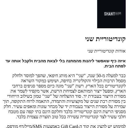
קונדיטוריית שני
אודות קונדיטוריית שני
איזה כיף שאפשר ליהנות מהמתנה בלי לצאת מהבית ולקבל אותה עד
לפתח הבית.
כבר למעלה מ-50 שנה, "שני" היא מותג חיפאי, שהפך למוסד ולחלק
מסמל תרבות הבילוי והקולינריה בחיפה, ושימש כמקור השראה
לקונדיטורים בכל הארץ. רשת "שני" מונה כיום מספר סניפים ברחבי
הארץ, ומפעל ייצור המותאם לצמיחת הרשת, אשר מקפיד לשמר את
מסורת הייצור בעבודת יד. סוד ההצלחה של "שני" טמון בשילוב הייחודי
בין מסורת רבת שנים של מקצועיות והתמדה, התאמה לרוח התקופה, תוך
שמירה על מסורת הייצור בעבודת יד של מבחר עוגות ומאפים עשיר. חלק
מסניפי הרשת הינם קונדיטוריה בלבד וחלקם הינם בתי קפה עם מטבח
חלבי עשיר לצד קונדיטוריה עשירה בכל טוב תוצרת עצמית בלבד.
למימוש יש להציג את קוד ה-Gift Card באמצעות SMS/מייל/דף מודפס.