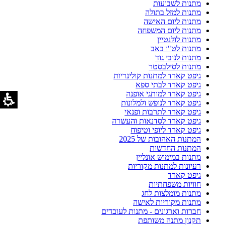
מתנות לשבועות
מתנות למזל בתולה
מתנות ליום האישה
מתנות ליום המשפחה
מתנות לולנטיין
מתנות לט"ו באב
מתנות לנובי גוד
מתנות לסילבסטר
גיפט קארד למתנות קולינריות
גיפט קארד לבתי ספא
גיפט קארד למותגי אופנה
גיפט קארד לנופש ולמלונות
גיפט קארד לתרבות ופנאי
גיפט קארד לסדנאות והעשרה
גיפט קארד ליופי וטיפוח
המתנות האהובות של 2025
המתנות החדשות
מתנות במימוש אונליין
רעיונות למתנות מקוריות
גיפט קארד
חוויות משפחתיות
מתנות מומלצות לחג
מתנות מקוריות לאישה
חברות וארגונים - מתנות לעובדים
תקנון מתנה משותפת