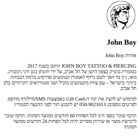
John Boy
אודות John Boy
JOHN BOY TATTOO & PIERCING הוקם בשנת 2017
כסטודיו-בוטיק בצפון הישן של תל אביב, על ידי יהונתן בונן ודני גינזבורג.
מאז, ג׳ון בוי הפך לשם נרדף לאמנות קעקועים ופירסינג ברמה הגבוהה
ביותר בישראל – עם צוות מקעקעים מוביל ושני סטודיואים יוקרתיים בלב
תל אביב.
למימוש יש להציג את קוד ה-Gift Card באמצעות SMS/מייל/דף מודפס.
לפרטים נוספים: 050-9021013 יש לקבוע תור לפני ההגעה לסטודיו.
תוקף שובר כספי הינו לכל הפחות 60 חודשים ממועד הפקתו. תוקף שובר
לרכישת מוצר או שירות מסויים יהיה לכל הפחות 24 חודשים ממועד
הפקתו