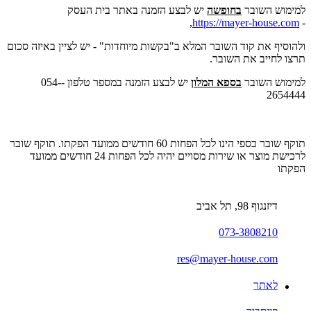
למימוש השובר
בחופשה
יש לבצע הזמנה באתר בית העסק
,
https://mayer-house.com
-
ולהוסיף את קוד השובר המלא ב"בקשות מיוחדות" - יש לציין באיזה סכום
תרצו לחייב את השובר.
למימוש השובר
בספא המלון
יש לבצע הזמנה במספר טלפון -054-
2654444
תוקף שובר כספי הינו לכל הפחות 60 חודשים ממועד הפקתו. תוקף שובר
לרכישת מוצר או שירות מסויים יהיה לכל הפחות 24 חודשים ממועד
הפקתו
דיזנגוף 98, תל אביב
073-3808210
res@mayer-house.com
לאתר