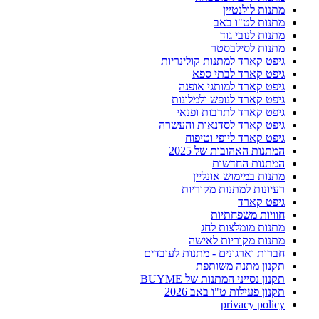
מתנות לולנטיין
מתנות לט"ו באב
מתנות לנובי גוד
מתנות לסילבסטר
גיפט קארד למתנות קולינריות
גיפט קארד לבתי ספא
גיפט קארד למותגי אופנה
גיפט קארד לנופש ולמלונות
גיפט קארד לתרבות ופנאי
גיפט קארד לסדנאות והעשרה
גיפט קארד ליופי וטיפוח
המתנות האהובות של 2025
המתנות החדשות
מתנות במימוש אונליין
רעיונות למתנות מקוריות
גיפט קארד
חוויות משפחתיות
מתנות מומלצות לחג
מתנות מקוריות לאישה
חברות וארגונים - מתנות לעובדים
תקנון מתנה משותפת
תקנון נסייני המתנות של BUYME
תקנון פעילות ט"ו באב 2026
privacy policy