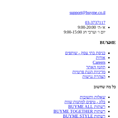
support@buyme.co.il
03-3737117
א׳-ה׳ 9:00-20:00
יום ו׳ וערבי חג 9:00-15:00
BUYME
כניסת בתי עסק - שותפים
אודות
Careers
תקנון האתר
מדיניות הגנת פרטיות
הצהרת נגישות
כל מה שחשוב
שאלות ותשובות
בלוג - טיפים למתנות שוות
רשתות BUYME ALL
רשתות BUYME TOGETHER
רשתות BUYME STYLE