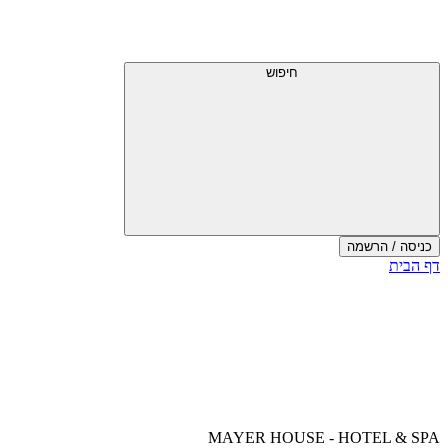
דלג
תפריט
מעל
עליון
תפריט
עליון
חיפוש
כניסה / הרשמה
סוף
דף הבית
אזור
תפריט
עליון
MAYER HOUSE - HOTEL & SPA