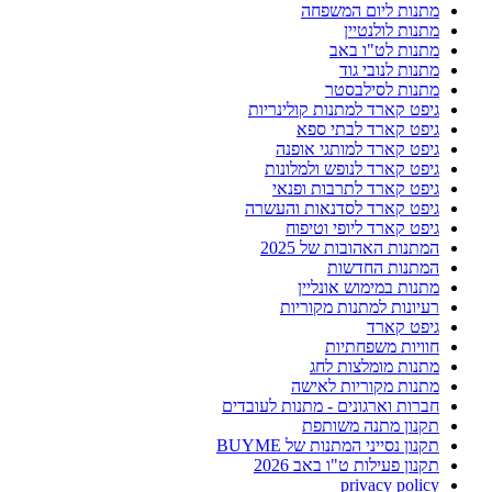
מתנות ליום המשפחה
מתנות לולנטיין
מתנות לט"ו באב
מתנות לנובי גוד
מתנות לסילבסטר
גיפט קארד למתנות קולינריות
גיפט קארד לבתי ספא
גיפט קארד למותגי אופנה
גיפט קארד לנופש ולמלונות
גיפט קארד לתרבות ופנאי
גיפט קארד לסדנאות והעשרה
גיפט קארד ליופי וטיפוח
המתנות האהובות של 2025
המתנות החדשות
מתנות במימוש אונליין
רעיונות למתנות מקוריות
גיפט קארד
חוויות משפחתיות
מתנות מומלצות לחג
מתנות מקוריות לאישה
חברות וארגונים - מתנות לעובדים
תקנון מתנה משותפת
תקנון נסייני המתנות של BUYME
תקנון פעילות ט"ו באב 2026
privacy policy