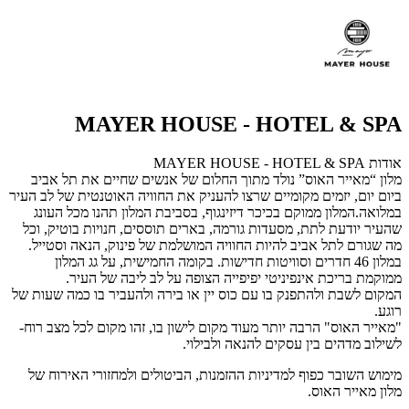
MAYER HOUSE - HOTEL & SPA
אודות MAYER HOUSE - HOTEL & SPA
מלון “מאייר האוס” נולד מתוך החלום של אנשים שחיים את תל אביב
ביום יום, יזמים מקומיים שרצו להעניק את החוויה האוטנטית של לב העיר
במלואה.המלון ממוקם בכיכר דיזינגוף, בסביבת המלון תהנו מכל העונג
שהעיר יודעת לתת, מסעדות גורמה, בארים תוססים, חנויות בוטיק, וכל
מה שגורם לתל אביב להיות החוויה המושלמת של פינוק, הנאה וסטייל.
במלון 46 חדרים וסוויטות חדישות. בקומה החמישית, על גג המלון
ממוקמת בריכת אינפיניטי יפיפייה הצופה על לב ליבה של העיר.
המקום לשבת ולהתפנק בו עם כוס יין או בירה ולהעביר בו כמה שעות של
רוגע.
"מאייר האוס" הרבה יותר מעוד מקום לישון בו, זהו מקום לכל מצב רוח-
לשילוב מדהים בין עסקים להנאה ולבילוי.
מימוש השובר כפוף למדיניות ההזמנות, הביטולים ולמחזורי האירוח של
מלון מאייר האוס.