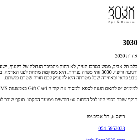
3030
אודות 3030
בלב תל אביב, ממש במרכז העיר, לא רחוק מהכיכר הגדולה של דיזנגוף, ישנ
ורגיעה וריפוי. 3030 זוהי ספרה נפרדת. היא ממוקמת מתחת
טבע פראי ובאווירה שכל מטרתה היא להעניק לכם חוויה שטרם פגשתם.
למימוש יש לתאם הגעה לספא ולמסור את קוד ה-Gift Card באמצעות SMS/מייל/דף מודפס. לפרטים נוספים: 054-5953033.
תוקף שובר כספי הינו לכל הפחות 60 חודשים ממועד הפקתו. תוקף שובר לרכישת מוצר או שירות מסויים יהיה לכל הפחות 24 חודשים ממועד הפקתו
ריינס 6, תל אביב-יפו
054-5953033