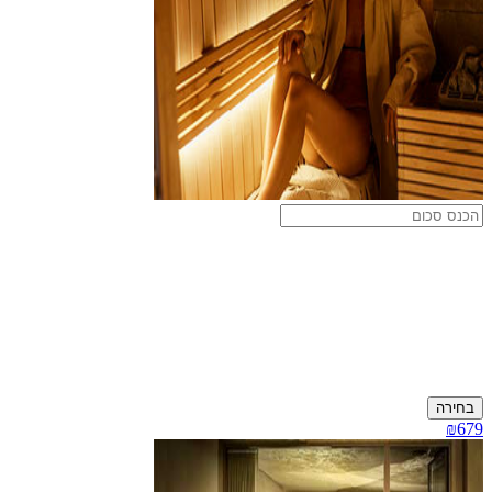
בחירה
₪679