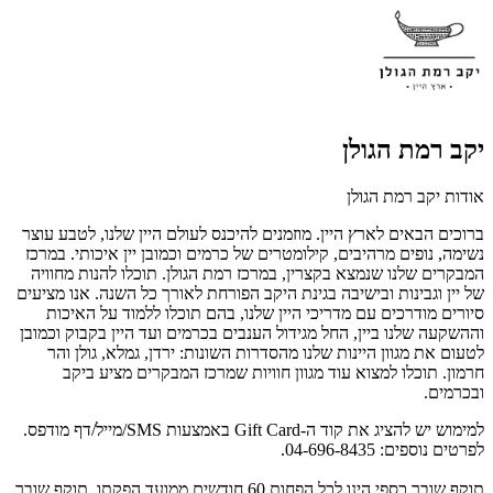
יקב רמת הגולן
אודות יקב רמת הגולן
ברוכים הבאים לארץ היין. מוזמנים להיכנס לעולם היין שלנו, לטבע עוצר
נשימה, נופים מרהיבים, קילומטרים של כרמים וכמובן יין איכותי. במרכז
המבקרים שלנו שנמצא בקצרין, במרכז רמת הגולן. תוכלו להנות מחוויה
של יין וגבינות ובישיבה בגינת היקב הפורחת לאורך כל השנה. אנו מציעים
סיורים מודרכים עם מדריכי היין שלנו, בהם תוכלו ללמוד על האיכות
וההשקעה שלנו ביין, החל מגידול הענבים בכרמים ועד היין בקבוק וכמובן
לטעום את מגוון היינות שלנו מהסדרות השונות: ירדן, גמלא, גולן והר
חרמון. תוכלו למצוא עוד מגוון חוויות שמרכז המבקרים מציע ביקב
ובכרמים.
למימוש יש להציג את קוד ה-Gift Card באמצעות SMS/מייל/דף מודפס.
לפרטים נוספים: 04-696-8435.
תוקף שובר כספי הינו לכל הפחות 60 חודשים ממועד הפקתו. תוקף שובר