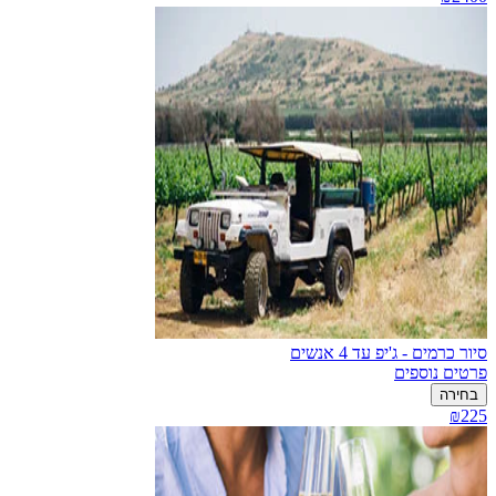
סיור כרמים - ג'יפ עד 4 אנשים
פרטים נוספים
בחירה
₪225