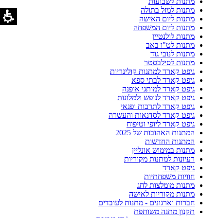
מתנות לשבועות
מתנות למזל בתולה
מתנות ליום האישה
מתנות ליום המשפחה
מתנות לולנטיין
מתנות לט"ו באב
מתנות לנובי גוד
מתנות לסילבסטר
גיפט קארד למתנות קולינריות
גיפט קארד לבתי ספא
גיפט קארד למותגי אופנה
גיפט קארד לנופש ולמלונות
גיפט קארד לתרבות ופנאי
גיפט קארד לסדנאות והעשרה
גיפט קארד ליופי וטיפוח
המתנות האהובות של 2025
המתנות החדשות
מתנות במימוש אונליין
רעיונות למתנות מקוריות
גיפט קארד
חוויות משפחתיות
מתנות מומלצות לחג
מתנות מקוריות לאישה
חברות וארגונים - מתנות לעובדים
תקנון מתנה משותפת