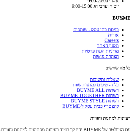
א׳-ה׳ 9:00-20:00
יום ו׳ וערבי חג 9:00-15:00
BUYME
כניסת בתי עסק - שותפים
אודות
Careers
תקנון האתר
מדיניות הגנת פרטיות
הצהרת נגישות
כל מה שחשוב
שאלות ותשובות
בלוג - טיפים למתנות שוות
רשתות BUYME ALL
רשתות BUYME TOGETHER
רשתות BUYME STYLE
להצטרף כבית עסק ל-BUYME
רעיונות למתנות וחוויות
עם הניוזלטר של BUYME יהיו לך תמיד רעיונות מפתיעים למתנות וחוויות.