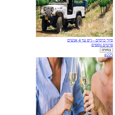
סיור כרמים - ג'יפ עד 4 אנשים
פרטים נוספים
בחירה
₪225