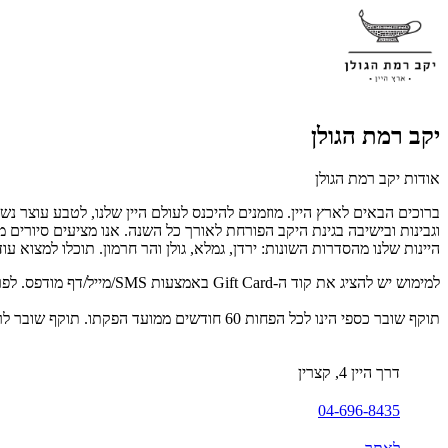
יקב רמת הגולן
אודות יקב רמת הגולן
ברוכים הבאים לארץ היין. מוזמנים להיכנס לעולם היין שלנו, לטבע עוצר נשי
וגבינות ובישיבה בגינת היקב הפורחת לאורך כל השנה. אנו מציעים סיורים מ
היינות שלנו מהסדרות השונות: ירדן, גמלא, גולן והר חרמון. תוכלו למצוא ע
למימוש יש להציג את קוד ה-Gift Card באמצעות SMS/מייל/דף מודפס. לפרטים נוספים: 04-696-8435.
תוקף שובר כספי הינו לכל הפחות 60 חודשים ממועד הפקתו. תוקף שובר לרכישת מוצר או שירות מסויים יהיה לכל הפחות 24 חודשים ממועד הפקתו
דרך היין 4, קצרין
04-696-8435