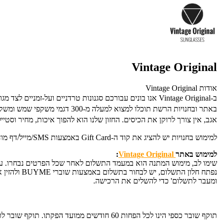
Vintage Original
אודות Vintage Original
ב-Vintage Original אנו בונים עבורכם סגנונות טרדניים ועל-זמניים לצד מגוון מסגרות ועדשות בהשראת וינטג' המבטיחים לכם להרגיש הכי נכונים.
באתר ובחנויות הרשת תוכלו למצוא למעלה מ-300 דגמי משקפי שמש ומשקפי ראיה מחומרים חזקים שנבחרו ללא פשרה.
אגב, אין צורך לרוקן את הכיסים. החזון שלנו הוא להפוך איכות, מחיר וסטייל
למימוש בחנויות יש להציג את קוד ה-Gift Card באמצעות SMS/מייל/דף מודפס. לפרטים נוספים: 050-4949751.
למימוש באתר
Vintage Original
:
שימו לב, מימוש המתנה הוא במעמד התשלום לאחר שכל הפרטים נבחרו. על
נפתח חלון 
ומעבר לתשלום' כדי להשלים את הרכישה.
תוקף שובר כספי הינו לכל הפחות 60 חודשים ממועד הפקתו. תוקף שובר לרכישת מוצר או שירות מסויים יהיה לכל הפחות 24 חודשים ממועד הפקתו