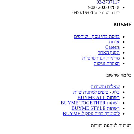
03-3737117
א׳-ה׳ 9:00-20:00
יום ו׳ וערבי חג 9:00-15:00
BUYME
כניסת בתי עסק - שותפים
אודות
Careers
תקנון האתר
מדיניות הגנת פרטיות
הצהרת נגישות
כל מה שחשוב
שאלות ותשובות
בלוג - טיפים למתנות שוות
רשתות BUYME ALL
רשתות BUYME TOGETHER
רשתות BUYME STYLE
להצטרף כבית עסק ל-BUYME
רעיונות למתנות וחוויות