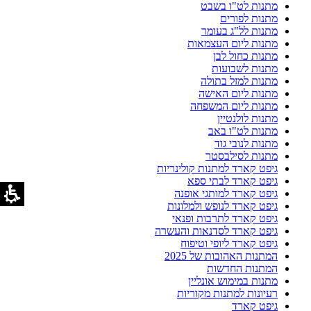
מתנות לט"ו בשבט
מתנות לפורים
מתנות לל"ג בעומר
מתנות ליום העצמאות
מתנות כחול לבן
מתנות לשבועות
מתנות למזל בתולה
מתנות ליום האישה
מתנות ליום המשפחה
מתנות לולנטיין
מתנות לט"ו באב
מתנות לנובי גוד
מתנות לסילבסטר
גיפט קארד למתנות קולינריות
גיפט קארד לבתי ספא
גיפט קארד למותגי אופנה
גיפט קארד לנופש ולמלונות
גיפט קארד לתרבות ופנאי
גיפט קארד לסדנאות והעשרה
גיפט קארד ליופי וטיפוח
המתנות האהובות של 2025
המתנות החדשות
מתנות במימוש אונליין
רעיונות למתנות מקוריות
גיפט קארד