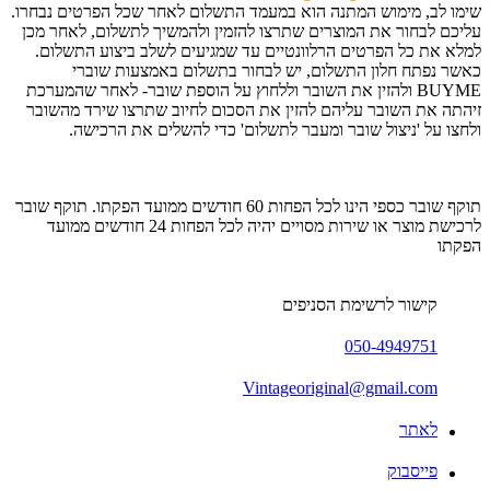
שימו לב, מימוש המתנה הוא במעמד התשלום לאחר שכל הפרטים נבחרו.
עליכם לבחור את המוצרים שתרצו להזמין ולהמשיך לתשלום, לאחר מכן
למלא את כל הפרטים הרלוונטיים עד שמגיעים לשלב ביצוע התשלום.
כאשר נפתח חלון התשלום, יש לבחור בתשלום באמצעות שוברי
BUYME ולהזין את השובר וללחוץ על הוספת שובר- לאחר שהמערכת
זיהתה את השובר עליהם להזין את הסכום לחיוב שתרצו שירד מהשובר
ולחצו על 'ניצול שובר ומעבר לתשלום' כדי להשלים את הרכישה.
תוקף שובר כספי הינו לכל הפחות 60 חודשים ממועד הפקתו. תוקף שובר
לרכישת מוצר או שירות מסויים יהיה לכל הפחות 24 חודשים ממועד
הפקתו
קישור לרשימת הסניפים
050-4949751
Vintageoriginal@gmail.com
לאתר
פייסבוק