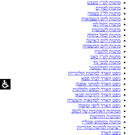
מתנות לט"ו בשבט
מתנות לפורים
מתנות לל"ג בעומר
מתנות ליום העצמאות
מתנות כחול לבן
מתנות לשבועות
מתנות למזל בתולה
מתנות ליום האישה
מתנות ליום המשפחה
מתנות לולנטיין
מתנות לט"ו באב
מתנות לנובי גוד
מתנות לסילבסטר
גיפט קארד למתנות קולינריות
גיפט קארד לבתי ספא
גיפט קארד למותגי אופנה
גיפט קארד לנופש ולמלונות
גיפט קארד לתרבות ופנאי
גיפט קארד לסדנאות והעשרה
גיפט קארד ליופי וטיפוח
המתנות האהובות של 2025
המתנות החדשות
מתנות במימוש אונליין
רעיונות למתנות מקוריות
גיפט קארד