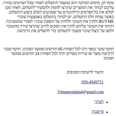
שימו לב, מימוש המתנה הוא במעמד התשלום לאחר שכל הפרטים נבחרו.
עליכם לבחור את המוצרים שתרצו להזמין ולהמשיך לתשלום, לאחר מכן
למלא את כל הפרטים הרלוונטיים עד שמגיעים לשלב ביצוע התשלום.
כאשר נפתח חלון התשלום, יש לבחור בתשלום באמצעות שוברי
BUYME ולהזין את השובר וללחוץ על הוספת שובר- לאחר שהמערכת
זיהתה את השובר עליהם להזין את הסכום לחיוב שתרצו שירד מהשובר
ולחצו על 'ניצול שובר ומעבר לתשלום' כדי להשלים את הרכישה.
תוקף שובר כספי הינו לכל הפחות 60 חודשים ממועד הפקתו. תוקף שובר
לרכישת מוצר או שירות מסויים יהיה לכל הפחות 24 חודשים ממועד
הפקתו
קישור לרשימת הסניפים
050-4949751
Vintageoriginal@gmail.com
לאתר
פייסבוק