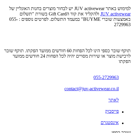
למימוש באתר JUV activewear יש לבחור מוצרים בחנות האונליין של
JUV activewear
ולהקליד את קוד הGift Card בשורת "תשלום
באמצעות שוברי BUYME" במעמד התשלום. לפרטים נוספים : 055-
2729963
תוקף שובר כספי הינו לכל הפחות 60 חודשים ממועד הפקתו. תוקף שובר
לרכישת מוצר או שירות מסויים יהיה לכל הפחות 24 חודשים ממועד
הפקתו
055-2729963
contact@juv-activewear.co.il
לאתר
פייסבוק
אינסטגרם
שובר כספי