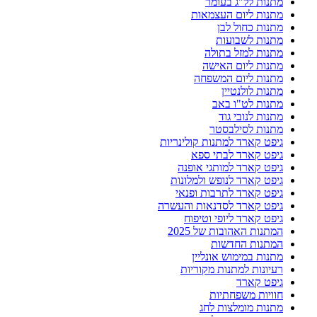
מתנות לל"ג בעומר
מתנות ליום העצמאות
מתנות כחול לבן
מתנות לשבועות
מתנות למזל בתולה
מתנות ליום האישה
מתנות ליום המשפחה
מתנות לולנטיין
מתנות לט"ו באב
מתנות לנובי גוד
מתנות לסילבסטר
גיפט קארד למתנות קולינריות
גיפט קארד לבתי ספא
גיפט קארד למותגי אופנה
גיפט קארד לנופש ולמלונות
גיפט קארד לתרבות ופנאי
גיפט קארד לסדנאות והעשרה
גיפט קארד ליופי וטיפוח
המתנות האהובות של 2025
המתנות החדשות
מתנות במימוש אונליין
רעיונות למתנות מקוריות
גיפט קארד
חוויות משפחתיות
מתנות מומלצות לחג