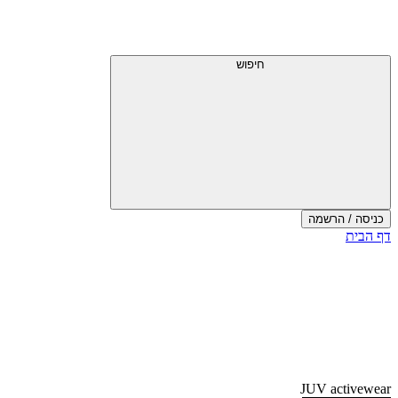
דלג
תפריט
מעל
עליון
תפריט
עליון
חיפוש
כניסה / הרשמה
סוף
דף הבית
אזור
תפריט
עליון
JUV activewear