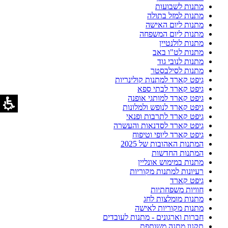
מתנות לשבועות
מתנות למזל בתולה
מתנות ליום האישה
מתנות ליום המשפחה
מתנות לולנטיין
מתנות לט"ו באב
מתנות לנובי גוד
מתנות לסילבסטר
גיפט קארד למתנות קולינריות
גיפט קארד לבתי ספא
גיפט קארד למותגי אופנה
גיפט קארד לנופש ולמלונות
גיפט קארד לתרבות ופנאי
גיפט קארד לסדנאות והעשרה
גיפט קארד ליופי וטיפוח
המתנות האהובות של 2025
המתנות החדשות
מתנות במימוש אונליין
רעיונות למתנות מקוריות
גיפט קארד
חוויות משפחתיות
מתנות מומלצות לחג
מתנות מקוריות לאישה
חברות וארגונים - מתנות לעובדים
תקנון מתנה משותפת