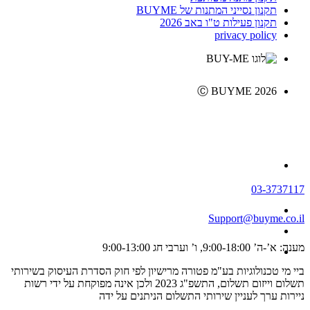
תקנון נסייני המתנות של BUYME
תקנון פעילות ט"ו באב 2026
privacy policy
Ⓒ BUYME 2026
03-3737117
Support@buyme.co.il
מענה: א’-ה’ 9:00-18:00, ו’ וערבי חג 9:00-13:00
ביי מי טכנולוגיות בע"מ פטורה מרישיון לפי חוק הסדרת העיסוק בשירותי
תשלום וייזום תשלום, התשפ"ג 2023 ולכן אינה מפוקחת על ידי רשות
ניירות ערך לעניין שירותי התשלום הניתנים על ידה