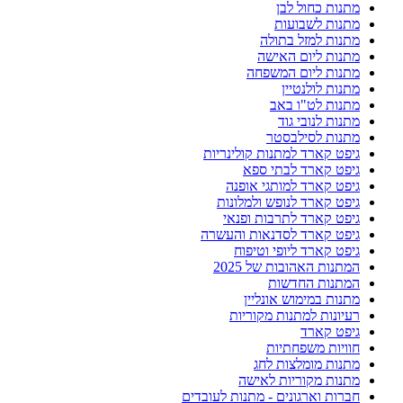
מתנות כחול לבן
מתנות לשבועות
מתנות למזל בתולה
מתנות ליום האישה
מתנות ליום המשפחה
מתנות לולנטיין
מתנות לט"ו באב
מתנות לנובי גוד
מתנות לסילבסטר
גיפט קארד למתנות קולינריות
גיפט קארד לבתי ספא
גיפט קארד למותגי אופנה
גיפט קארד לנופש ולמלונות
גיפט קארד לתרבות ופנאי
גיפט קארד לסדנאות והעשרה
גיפט קארד ליופי וטיפוח
המתנות האהובות של 2025
המתנות החדשות
מתנות במימוש אונליין
רעיונות למתנות מקוריות
גיפט קארד
חוויות משפחתיות
מתנות מומלצות לחג
מתנות מקוריות לאישה
חברות וארגונים - מתנות לעובדים