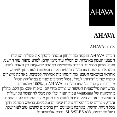
AHAVA
אודות AHAVA
חברת AHAVA הוקמה מתוך חזון ומטרה להפוך את סגולות הטיפוח
הטבעי הטמון באוצרות ים המלח עוד מימי קדם, למדע טיפוח עור חדשני,
פעיל ומכוון תוצאות. הכבוד שרוחשים באהבה לדו-קיום בין האדם לטבע,
מניע אותם לפתח פורמולות מדעיות נקיות ובטוחות לעור, תוך שימוש
אחראי במשאבי הטבע ומתוך מחויבות אמיתית לסביבה. באהבה מייצרים
טיפוח שהינו 'ידידותי לעור' , נטול מרכיבים שנויים במחלוקת ונטול
מרכיבים מן החי. כל הפורמולות ב AHAVA הן 100% טבעוניות,
בהשראת פילוסופית הטיפוח שיוצרים מידי יום: טיפוח שבא מן הלב, כחלק
מהרמוניה של wellbeing עבור העור וכל זאת מבלי להתפשר על יעילות
התוצאות.באהבה הלקוח יכול לחוות את מגוון מוצרי הטיפוח לעור הפנים
והגוף, מוצרים לגבר ומארזי טיפוח יפיפייים ומפנקים. כרטיס המתנה תקף
בכל חנויות הרשת. באהבה מאמינים רק ברכיבים שיעשו טוב לעור שלך.
נטול פארבנים, ללא SLS/SLES, נבדק אלרגולוגית!