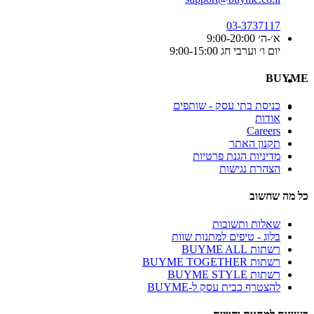
03-3737117
א׳-ה׳ 9:00-20:00
יום ו׳ וערבי חג 9:00-15:00
BUYME
כניסת בתי עסק - שותפים
אודות
Careers
תקנון האתר
מדיניות הגנת פרטיות
הצהרת נגישות
כל מה שחשוב
שאלות ותשובות
בלוג - טיפים למתנות שוות
רשתות BUYME ALL
רשתות BUYME TOGETHER
רשתות BUYME STYLE
להצטרף כבית עסק ל-BUYME