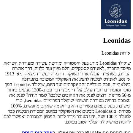
Leonidas
אודות Leonidas
שוקולד Leonidas מותג בעל היסטוריה ומורשת עשירה ומעוררת השראה,
מייסד החברה, לאונידס קסטקידס, חלם מיוון ועד בלגיה, דרך ארצות
הברית, כשתמיד הובילו אותו תשוקה, התמדה וכושר המצאה. מאז 1913
אז נסע לאונידס לבלגיה להציג את השוקולד המשובח בתערוכה
בינלאומית, וזכה במדליית זהב יוקרתית ועד היום, שוקולד Leonidas הפך
מוכר ומוערך ברחבי העולם על ידי מביני דבר עם כ-1300 סניפים ביותר
מ-50 מדינות. רוצים לפנק את האהובים שלכם? לומר תודה? לפנק את
עצמכם בחוויה מעוררת חושים? שוקולד הפרימיום Leonidas, טרי
ומשובח, בעל טעמים עשירים הוא בדיוק מה שאתם מחפשים. 100%
מסורת- ב Leonidas מכינים את השוקולד במיטב המסורת הבלגית כבר
למעלה מ 100 שנה, ידע העובר מדור לדור. הניסיון והמסורת יאפשרו לכם
ליהנות מהשוקולד הבלגי הטוב בעולם.
ניתן ליהנות מה-BUYME ברכישה אונליין ב
אתר בית העסק