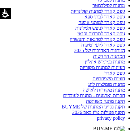
מתנות לסילבסטר
גיפט קארד למתנות קולינריות
גיפט קארד לבתי ספא
גיפט קארד למותגי אופנה
גיפט קארד לנופש ולמלונות
גיפט קארד לתרבות ופנאי
גיפט קארד לסדנאות והעשרה
גיפט קארד ליופי וטיפוח
המתנות האהובות של 2025
המתנות החדשות
מתנות במימוש אונליין
רעיונות למתנות מקוריות
גיפט קארד
חוויות משפחתיות
מתנות מומלצות לחג
מתנות מקוריות לאישה
חברות וארגונים - מתנות לעובדים
תקנון מתנה משותפת
תקנון נסייני המתנות של BUYME
תקנון פעילות ט"ו באב 2026
privacy policy