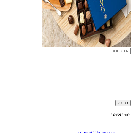
בחירה
דברו איתנו
support@buyme.co.il