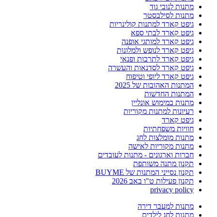
מתנות לנובי גוד
מתנות לסילבסטר
גיפט קארד למתנות קולינריות
גיפט קארד לבתי ספא
גיפט קארד למותגי אופנה
גיפט קארד לנופש ולמלונות
גיפט קארד לתרבות ופנאי
גיפט קארד לסדנאות והעשרה
גיפט קארד ליופי וטיפוח
המתנות האהובות של 2025
המתנות החדשות
מתנות במימוש אונליין
רעיונות למתנות מקוריות
גיפט קארד
חוויות משפחתיות
מתנות מומלצות לחג
מתנות מקוריות לאישה
חברות וארגונים - מתנות לעובדים
תקנון מתנה משותפת
תקנון נסייני המתנות של BUYME
תקנון פעילות ט"ו באב 2026
privacy policy
מתנות למעבר דירה
מתנות לחג לילדים