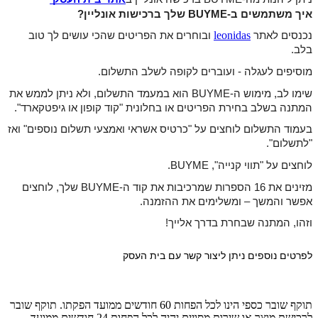
איך משתמשים ב-BUYME שלך ברכישות אונליין?
leonidas
נכנסים לאתר 
ובוחרים את הפריטים שהכי עושים לך טוב 
בלב.
מוסיפים לעגלה - ועוברים לקופה לשלב התשלום.
שימו לב, מימוש ה-BUYME הוא במעמד התשלום, ולא ניתן לממש את 
המתנה בשלב בחירת הפריטים או בחלונית "קוד קופון או גיפטקארד".
בעמוד התשלום לוחצים על "כרטיס אשראי ואמצעי תשלום נוספים" ואז 
"לתשלום".
לוחצים על "תווי קנייה", BUYME.
מזינים את 16 הספרות שמרכיבות את קוד ה-BUYME שלך, לוחצים 
אפשר והמשך 
– ומשלימים את ההזמנה.
וזהו, המתנה שבחרת בדרך אלייך!
לפרטים נוספים ניתן ליצור קשר עם בית העסק
תוקף שובר כספי הינו לכל הפחות 60 חודשים ממועד הפקתו. תוקף שובר
לרכישת מוצר או שירות מסויים יהיה לכל הפחות 24 חודשים ממועד