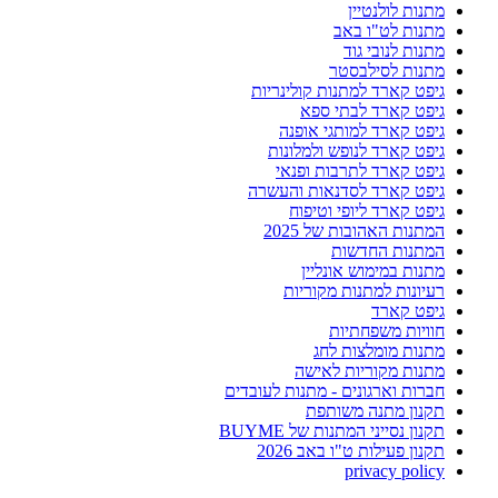
מתנות לולנטיין
מתנות לט"ו באב
מתנות לנובי גוד
מתנות לסילבסטר
גיפט קארד למתנות קולינריות
גיפט קארד לבתי ספא
גיפט קארד למותגי אופנה
גיפט קארד לנופש ולמלונות
גיפט קארד לתרבות ופנאי
גיפט קארד לסדנאות והעשרה
גיפט קארד ליופי וטיפוח
המתנות האהובות של 2025
המתנות החדשות
מתנות במימוש אונליין
רעיונות למתנות מקוריות
גיפט קארד
חוויות משפחתיות
מתנות מומלצות לחג
מתנות מקוריות לאישה
חברות וארגונים - מתנות לעובדים
תקנון מתנה משותפת
תקנון נסייני המתנות של BUYME
תקנון פעילות ט"ו באב 2026
privacy policy