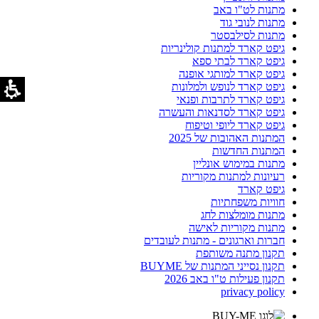
מתנות לט"ו באב
מתנות לנובי גוד
מתנות לסילבסטר
גיפט קארד למתנות קולינריות
גיפט קארד לבתי ספא
גיפט קארד למותגי אופנה
גיפט קארד לנופש ולמלונות
גיפט קארד לתרבות ופנאי
גיפט קארד לסדנאות והעשרה
גיפט קארד ליופי וטיפוח
המתנות האהובות של 2025
המתנות החדשות
מתנות במימוש אונליין
רעיונות למתנות מקוריות
גיפט קארד
חוויות משפחתיות
מתנות מומלצות לחג
מתנות מקוריות לאישה
חברות וארגונים - מתנות לעובדים
תקנון מתנה משותפת
תקנון נסייני המתנות של BUYME
תקנון פעילות ט"ו באב 2026
privacy policy