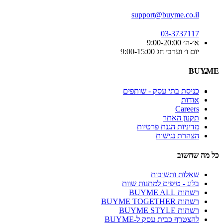
support@buyme.co.il
03-3737117
א׳-ה׳ 9:00-20:00
יום ו׳ וערבי חג 9:00-15:00
BUYME
כניסת בתי עסק - שותפים
אודות
Careers
תקנון האתר
מדיניות הגנת פרטיות
הצהרת נגישות
כל מה שחשוב
שאלות ותשובות
בלוג - טיפים למתנות שוות
רשתות BUYME ALL
רשתות BUYME TOGETHER
רשתות BUYME STYLE
להצטרף כבית עסק ל-BUYME