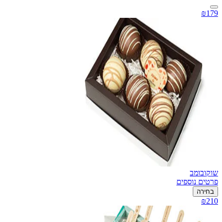
₪179
שוקובומב
פרטים נוספים
בחירה
₪210