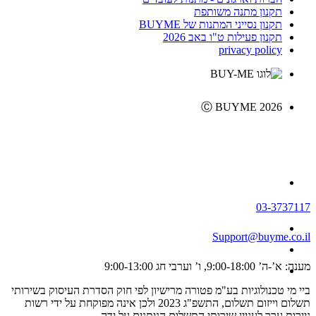
תקנון מתנה משותפת
תקנון נסייני המתנות של BUYME
תקנון פעילות ט"ו באב 2026
privacy policy
Ⓒ BUYME 2026
03-3737117
Support@buyme.co.il
מענה: א’-ה’ 9:00-18:00, ו’ וערבי חג 9:00-13:00
ביי מי טכנולוגיות בע"מ פטורה מרישיון לפי חוק הסדרת העיסוק בשירותי
תשלום וייזום תשלום, התשפ"ג 2023 ולכן אינה מפוקחת על ידי רשות
ניירות ערך לעניין שירותי התשלום הניתנים על ידה