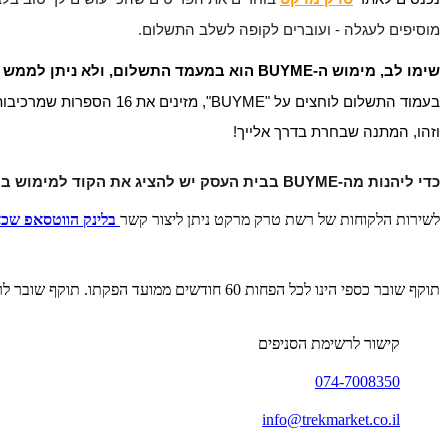
מוסיפים לעגלה - ועוברים לקופה לשלב התשלום.
שימו לב, מימוש ה-BUYME הוא במעמד התשלום, ולא ניתן לממש את המתנה בשלב בחירת הפריטים או בחלונית "קוד קופון או גיפטקארד".
בעמוד התשלום לוחצים על "BUYME", מזינים את 16 הספרות שמרכיבות את קוד ה-BUYME שלך, לוחצים "אישור" ומשלימים את ההזמנה.
וזהו, המתנה שבחרת בדרך אלייך!
כדי ליהנות מה-BUYME בבית העסק יש להציג את הקוד למימוש בקופה.
לשירות הלקוחות של רשת טרק מרקט ניתן ליצור קשר
בלינק הווטסאפ שכ
תוקף שובר כספי הינו לכל הפחות 60 חודשים ממועד הפקתו. תוקף שובר לרכישת מוצר או שירות מסויים יהיה לכל הפחות 24 חודשים ממועד הפקתו
קישור לרשימת הסניפים
074-7008350
info@trekmarket.co.il