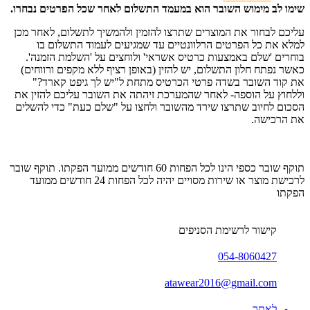
שימו לב מימוש השובר הוא במעמד התשלום לאחר שכל הפרטים נבחרו.
עליכם לבחור את המוצרים שתרצו להזמין ולהמשיך לתשלום, לאחר מכן
למלא את כל הפרטים הרלוונטיים עד שמגיעים לעמוד התשלום בו
בוחרים 'שלם באמצעות כרטיס אשראי' ולוחצים על 'השלמת הזמנה'.
כאשר נפתח חלון התשלום, יש להזין (באופן רציף ללא מקפים ורווחים)
את קוד השובר בשדה פרטי הכרטיס מתחת ל"יש לך גיפט קארד?"
וללחוץ על הוספה- לאחר שהמערכת זיהתה את השובר עליכם להזין את
הסכום לחיוב שתרצו שירד מהשובר ולחצו על "שלם כעת" כדי להשלים
את הרכישה.
תוקף שובר כספי הינו לכל הפחות 60 חודשים ממועד הפקתו. תוקף שובר
לרכישת מוצר או שירות מסויים יהיה לכל הפחות 24 חודשים ממועד
הפקתו
קישור לרשימת הסניפים
054-8060427
atawear2016@gmail.com
לאתר