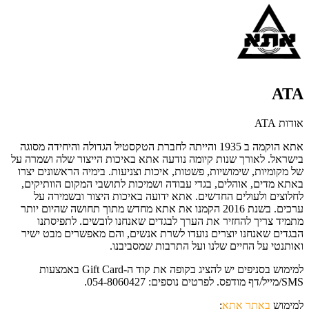
ATA
אודות ATA
אתא הוקמה ב 1935 והייתה לחברת הטקסטיל הגדולה והיחידה מסוגה
בישראל. לאורך שנות קיומה נודעה אתא באיכות הייצור שלה ושמרה על
של מקומיות, שימושיות, פשטות, איכות וצניעות. בימיה הראשונים יצרו
באתא מדים, אוהלים, בגדי עבודה ושמיכות לתושבי המקום הוותיקים,
לחלוצים ולעולים החדשים. אתא ידועה באיכות היצור ובשמירה על
ערכים. בשנת 2016 הקמנו את אתא מחדש מתוך תחושה שהיום יותר
מתמיד צריך להחזיר את הערך לבגדים שאנחנו לובשים. לתפיסתנו
הבגדים שאנחנו יוצרים נועדו לשרת אנשים, והם מאפשרים מבט ישיר
ואותנטי על החיים שלנו ועל התרבות שמסביבנו.
למימוש בסניפים יש להציג בקופה את קוד ה-Gift Card באמצעות
SMS/מייל/דף מודפס. לפרטים נוספים: 054-8060427.
למימוש
באתר אתא
: