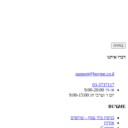
בחירה
דברו איתנו
support@buyme.co.il
03-3737117
א׳-ה׳ 9:00-20:00
יום ו׳ וערבי חג 9:00-15:00
BUYME
כניסת בתי עסק - שותפים
אודות
Careers