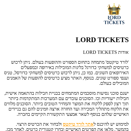
LORD TICKETS
אודות LORD TICKETS
'לורד טיקטס' מתמחה בתחום הספורט וההופעות בעולם. ניתן לרכוש
כרטיסים למשחקי כדורגל בליגות המובילות באירופה ובמפעלים
האירופאים השונים. כמו כן, ניתן לרכוש כרטיסים למשחקי כדורסל, טניס
וענפי ספורט שונים. בנוסף, האתר מציע כרטיסים להופעות של האמנים
המובילים בעולם.
ישנם סוכני נסיעות מוסכמים המתמחים בבניית חבילות בהתאמה אישית,
חבילות ייעודיות וכו. הסוכנים עובדים עם המערכות המתקדמות ביותר
תוך רצון לספק ללקוח את המוצר והמחיר הטובים ביותר. הסוכנים מלווים
את הלקוח מתהליך המכירה ועד החזרה ארצה וזמינים להם גם בניידים
האישיים שלהם בנוסף לשאר אמצעי התקשורת הקיימים בחברה.
למימוש יש להיכנס ל
אתר לורד טיקטס
ולבחור את הכרטיס הרצוי.
בהמשך, מלאו את הפרטים האישיים ובחרו קטגורית כרטיס. לאחר מכן,