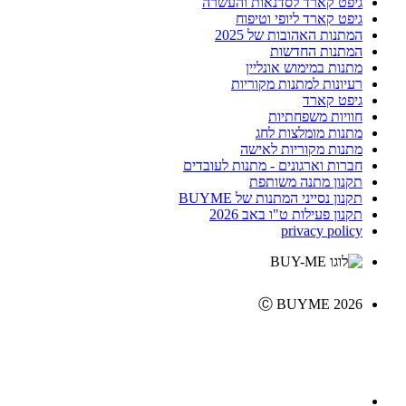
גיפט קארד לסדנאות והעשרה
גיפט קארד ליופי וטיפוח
המתנות האהובות של 2025
המתנות החדשות
מתנות במימוש אונליין
רעיונות למתנות מקוריות
גיפט קארד
חוויות משפחתיות
מתנות מומלצות לחג
מתנות מקוריות לאישה
חברות וארגונים - מתנות לעובדים
תקנון מתנה משותפת
תקנון נסייני המתנות של BUYME
תקנון פעילות ט"ו באב 2026
privacy policy
Ⓒ BUYME 2026