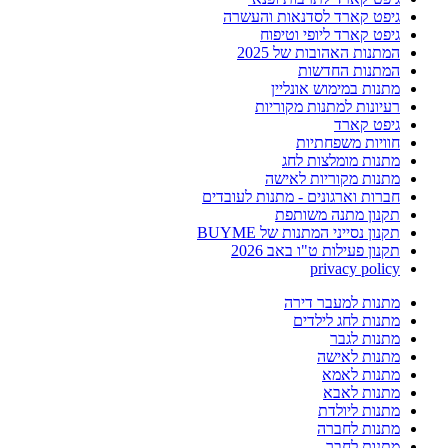
גיפט קארד לסדנאות והעשרה
גיפט קארד ליופי וטיפוח
המתנות האהובות של 2025
המתנות החדשות
מתנות במימוש אונליין
רעיונות למתנות מקוריות
גיפט קארד
חוויות משפחתיות
מתנות מומלצות לחג
מתנות מקוריות לאישה
חברות וארגונים - מתנות לעובדים
תקנון מתנה משותפת
תקנון נסייני המתנות של BUYME
תקנון פעילות ט"ו באב 2026
privacy policy
מתנות למעבר דירה
מתנות לחג לילדים
מתנות לגבר
מתנות לאישה
מתנות לאמא
מתנות לאבא
מתנות ליולדת
מתנות לחברה
מתנות לחבר