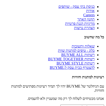
כניסת בתי עסק - שותפים
אודות
Careers
תקנון האתר
מדיניות הגנת פרטיות
הצהרת נגישות
כל מה שחשוב
שאלות ותשובות
בלוג - טיפים למתנות שוות
רשתות BUYME ALL
רשתות BUYME TOGETHER
רשתות BUYME STYLE
להצטרף כבית עסק ל-BUYME
רעיונות למתנות וחוויות
עם הניוזלטר של BUYME יהיו לך תמיד רעיונות מפתיעים למתנות
וחוויות.
אנחנו מבטיחים לשלוח לך רק מה שמעניין ולא להעמיס.