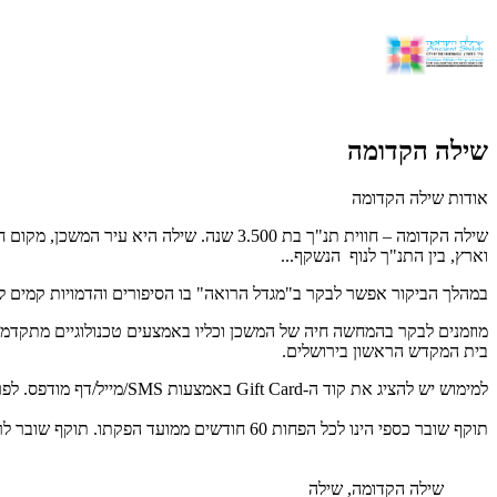
שילה הקדומה
אודות שילה הקדומה
וארץ, בין התנ"ך לנוף הנשקף...
במהלך הביקור אפשר לבקר ב"מגדל הרואה" בו הסיפורים והדמויות קמים לתח
מוזמנים לבקר בהמחשה חיה של המשכן וכליו באמצעים טכנולוגיים מתקדמים
בית המקדש הראשון בירושלים.
למימוש יש להציג את קוד ה-Gift Card באמצעות SMS/מייל/דף מודפס. לפרטים נוספים: 02-5789111.
תוקף שובר כספי הינו לכל הפחות 60 חודשים ממועד הפקתו. תוקף שובר לרכישת מוצר או שירות מסויים יהיה לכל הפחות 24 חודשים ממועד הפקתו
שילה הקדומה, שילה