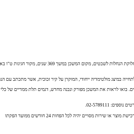
שילה הקדומה – חווית תנ"ך בת 3.500 שנה. שילה היא עיר ה
ייה במיצג מולטימדיה ייחודי, המוקרן על קיר זכוכית, אשר מתכתב עם הנו
. בואו לראות את המשכן מפורק ונבנה מחדש, דגמים תלת ממדיים של כלי ה