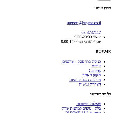
דברו איתנו
support@buyme.co.il
03-3737117
א׳-ה׳ 9:00-20:00
יום ו׳ וערבי חג 9:00-15:00
BUYME
כניסת בתי עסק - שותפים
אודות
Careers
תקנון האתר
מדיניות הגנת פרטיות
הצהרת נגישות
כל מה שחשוב
שאלות ותשובות
בלוג - טיפים למתנות שוות
רשתות BUYME ALL