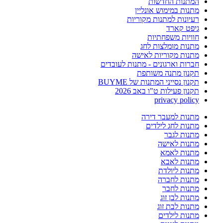
המתנות החדשות
מתנות במימוש אונליין
רעיונות למתנות מקוריות
גיפט קארד
חוויות משפחתיות
מתנות מומלצות לחג
מתנות מקוריות לאישה
חברות וארגונים - מתנות לעובדים
תקנון מתנה משותפת
תקנון נסייני המתנות של BUYME
תקנון פעילות ט"ו באב 2026
privacy policy
מתנות למעבר דירה
מתנות לחג לילדים
מתנות לגבר
מתנות לאישה
מתנות לאמא
מתנות לאבא
מתנות ליולדת
מתנות לחברה
מתנות לחבר
מתנות לבן זוג
מתנות לבת זוג
מתנות לילדים