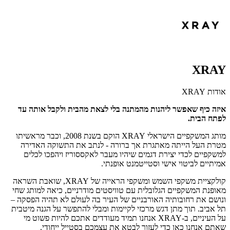
XRAY
אודות XRAY
איזה כיף שאפשר ליהנות מהמתנה בלי לצאת מהבית ולקבל אותה עד
לפתח הבית.
מותג המשקפיים הישראלי
XRAY
הוקם בשנת 2008, וכבר מראשיתו
מטרת העל הייתה מאתגרת אך ברורה - לנתב את התשוקה האדירה
למשקפיים לכדי יצירת דגמים שיהיו מעבר לאקססוריז ויהפכו לכלים
אמיתיים לביטוי אישי וסטייטמנט אופנתי.
קולקציית משקפי השמש ומשקפי הראייה של
XRAY
, שואבת השראה
מאופנת המשקפיים הגלובלית עם טוויסטים מודרניים, כיאה למותג שחי
ונושם את רחובותיה האורבניים של העיר בה לעולם לא תהיה הפסקה –
תל אביב. תוך מתן דגש מרכזי לקיימות ומבלי להתפשר על הגנה מיטבית
על העיניים, ב-
XRAY
אנחנו תמיד מעודדים אתכם להיות פשוט מי
שאתם אנחנו כאן כדי לעזור לבטא את עצמכם בסטייל ייחודי.