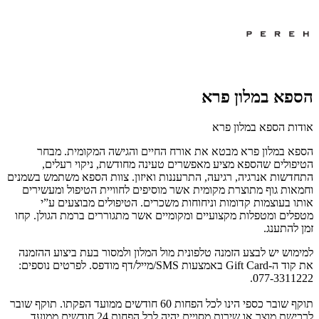
הספא במלון פרא
אודות הספא במלון פרא
הספא במלון פרא מבטא את אורח החיים והגישה המקומית. מבחר
הטיפולים שהספא מציע מאפשרים טעינה מחודשת, ניקוי רעלים,
התחדשות אנרגיה, רגיעה, התרעננות ואיזון. צוות הספא משתמש בשמנים
וחמאות גוף מתוצרת מקומית אשר מוסיפים לחוויית הטיפול ומעשירים
אותו בעוצמות קדומות וניחוחות משכרים. הטיפולים מבוצעים ע”י
מטפלים ומטפלות מקצועיים ומקומיים אשר מתגוררים ברמת הגולן. קחו
זמן להתענג.
למימוש יש לבצע הזמנה טלפונית מול המלון ולמסור בעת ביצוע ההזמנה
את קוד ה-Gift Card באמצעות SMS/מייל/דף מודפס. לפרטים נוספים:
077-3311222.
תוקף שובר כספי הינו לכל הפחות 60 חודשים ממועד הפקתו. תוקף שובר
לרכישת מוצר או שירות מסויים יהיה לכל הפחות 24 חודשים ממועד