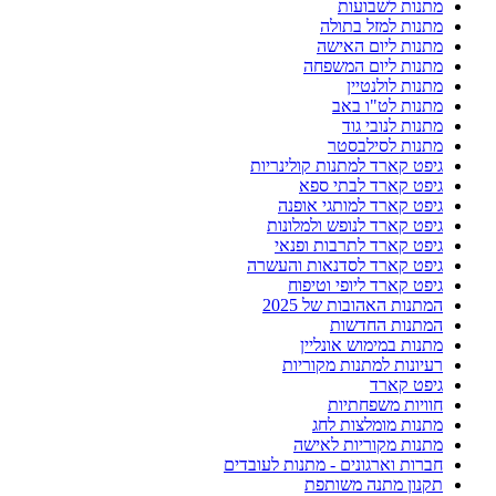
מתנות לשבועות
מתנות למזל בתולה
מתנות ליום האישה
מתנות ליום המשפחה
מתנות לולנטיין
מתנות לט"ו באב
מתנות לנובי גוד
מתנות לסילבסטר
גיפט קארד למתנות קולינריות
גיפט קארד לבתי ספא
גיפט קארד למותגי אופנה
גיפט קארד לנופש ולמלונות
גיפט קארד לתרבות ופנאי
גיפט קארד לסדנאות והעשרה
גיפט קארד ליופי וטיפוח
המתנות האהובות של 2025
המתנות החדשות
מתנות במימוש אונליין
רעיונות למתנות מקוריות
גיפט קארד
חוויות משפחתיות
מתנות מומלצות לחג
מתנות מקוריות לאישה
חברות וארגונים - מתנות לעובדים
תקנון מתנה משותפת