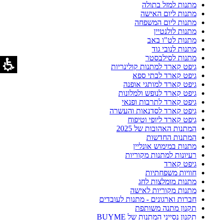
מתנות למזל בתולה
מתנות ליום האישה
מתנות ליום המשפחה
מתנות לולנטיין
מתנות לט"ו באב
מתנות לנובי גוד
מתנות לסילבסטר
גיפט קארד למתנות קולינריות
גיפט קארד לבתי ספא
גיפט קארד למותגי אופנה
גיפט קארד לנופש ולמלונות
גיפט קארד לתרבות ופנאי
גיפט קארד לסדנאות והעשרה
גיפט קארד ליופי וטיפוח
המתנות האהובות של 2025
המתנות החדשות
מתנות במימוש אונליין
רעיונות למתנות מקוריות
גיפט קארד
חוויות משפחתיות
מתנות מומלצות לחג
מתנות מקוריות לאישה
חברות וארגונים - מתנות לעובדים
תקנון מתנה משותפת
תקנון נסייני המתנות של BUYME