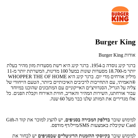
Burger King
אודות Burger King
ברגר קינג נוסדה ב-1954. ברגר קינג היא רשת מסעדות מזון מהיר בעלת
יותר מ-18.700 מסעדות שונות במעל 100 מדינות, המשרתת יותר מ-11
מיליון אורחים מדי יום. ברגר קינג היא WHOPPER THE OF HOME
®האמיתי, עם התחייבות לרכיבים האיכותיים ביותר, הטעם הייחודי של
צליה על הגריל, הסנדוויצ'ים האייקוניים עם המתכונים שהוכנו במיוחד
עבור אורחתנו, השירות המהיר והאדיב, חווית האירוח וקבלת הפנים. כל
אלו מגדירים את המותג שלנו כבר מעל 60 שנה.
למימוש שובר
בדלפק המכירה בסניפים
, יש להציג למוכר את קוד ה-Gift
Card שקיבלת באמצעות SMS/מייל/דף מודפס.
למימוש שובר
בקיוסקי ההזמנות הדיגיטליים שבסניפים
יש לבחור את