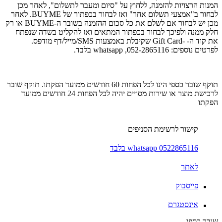
המנות הרצויות להזמנה, ללחוץ על "סיום ומעבר לתשלום", לאחר מכן
לבחור ב"אמצעי תשלום אחר" ואז לבחור בכפתור של BUYME. לאחר
מכן יש לבחור אם לשלם את כל סכום ההזמנה בשובר ה-BUYME או רק
חלק ממנה ולפיכך לבחור בכפתור המתאים ואז להקליט בשדה שנפתח
את קוד ה- -Gift Card שקיבלת באמצעות SMS/מייל/דף מודפס.
לפרטים נוספים: 052-2865116, whatsapp בלבד.
תוקף שובר כספי הינו לכל הפחות 60 חודשים ממועד הפקתו. תוקף שובר
לרכישת מוצר או שירות מסויים יהיה לכל הפחות 24 חודשים ממועד
הפקתו
קישור לרשימת הסניפים
0522865116 whatsapp בלבד
לאתר
פייסבוק
אינסטגרם
שובר כספי