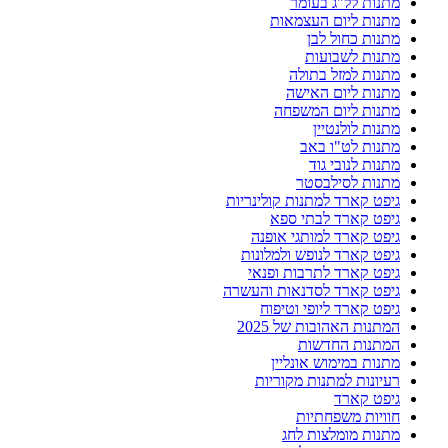
מתנות לל"ג בעומר
מתנות ליום העצמאות
מתנות כחול לבן
מתנות לשבועות
מתנות למזל בתולה
מתנות ליום האישה
מתנות ליום המשפחה
מתנות לולנטיין
מתנות לט"ו באב
מתנות לנובי גוד
מתנות לסילבסטר
גיפט קארד למתנות קולינריות
גיפט קארד לבתי ספא
גיפט קארד למותגי אופנה
גיפט קארד לנופש ולמלונות
גיפט קארד לתרבות ופנאי
גיפט קארד לסדנאות והעשרה
גיפט קארד ליופי וטיפוח
המתנות האהובות של 2025
המתנות החדשות
מתנות במימוש אונליין
רעיונות למתנות מקוריות
גיפט קארד
חוויות משפחתיות
מתנות מומלצות לחג