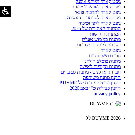
גיפט קארד למותגי אופנה
גיפט קארד לנופש ולמלונות
גיפט קארד לתרבות ופנאי
גיפט קארד לסדנאות והעשרה
גיפט קארד ליופי וטיפוח
המתנות האהובות של 2025
המתנות החדשות
מתנות במימוש אונליין
רעיונות למתנות מקוריות
גיפט קארד
חוויות משפחתיות
מתנות מומלצות לחג
מתנות מקוריות לאישה
חברות וארגונים - מתנות לעובדים
תקנון מתנה משותפת
תקנון נסייני המתנות של BUYME
תקנון פעילות ט"ו באב 2026
privacy policy
Ⓒ BUYME 2026