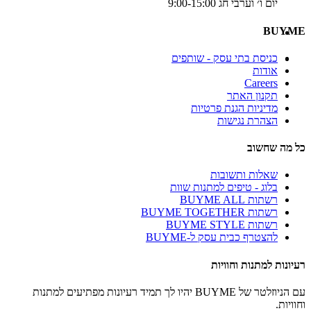
יום ו׳ וערבי חג 9:00-15:00
BUYME
כניסת בתי עסק - שותפים
אודות
Careers
תקנון האתר
מדיניות הגנת פרטיות
הצהרת נגישות
כל מה שחשוב
שאלות ותשובות
בלוג - טיפים למתנות שוות
רשתות BUYME ALL
רשתות BUYME TOGETHER
רשתות BUYME STYLE
להצטרף כבית עסק ל-BUYME
רעיונות למתנות וחוויות
עם הניוזלטר של BUYME יהיו לך תמיד רעיונות מפתיעים למתנות
וחוויות.