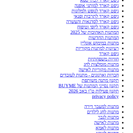
גיפט קארד לבתי ספא
גיפט קארד למותגי אופנה
גיפט קארד לנופש ולמלונות
גיפט קארד לתרבות ופנאי
גיפט קארד לסדנאות והעשרה
גיפט קארד ליופי וטיפוח
המתנות האהובות של 2025
המתנות החדשות
מתנות במימוש אונליין
רעיונות למתנות מקוריות
גיפט קארד
חוויות משפחתיות
מתנות מומלצות לחג
מתנות מקוריות לאישה
חברות וארגונים - מתנות לעובדים
תקנון מתנה משותפת
תקנון נסייני המתנות של BUYME
תקנון פעילות ט"ו באב 2026
privacy policy
מתנות למעבר דירה
מתנות לחג לילדים
מתנות לגבר
מתנות לאישה
מתנות לאמא