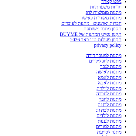
גיפט קארד
חוויות משפחתיות
מתנות מומלצות לחג
מתנות מקוריות לאישה
חברות וארגונים - מתנות לעובדים
תקנון מתנה משותפת
תקנון נסייני המתנות של BUYME
תקנון פעילות ט"ו באב 2026
privacy policy
מתנות למעבר דירה
מתנות לחג לילדים
מתנות לגבר
מתנות לאישה
מתנות לאמא
מתנות לאבא
מתנות ליולדת
מתנות לחברה
מתנות לחבר
מתנות לבן זוג
מתנות לבת זוג
מתנות לילדים
מתנות לגננות
מתנות למורים
מתנה לסייעת