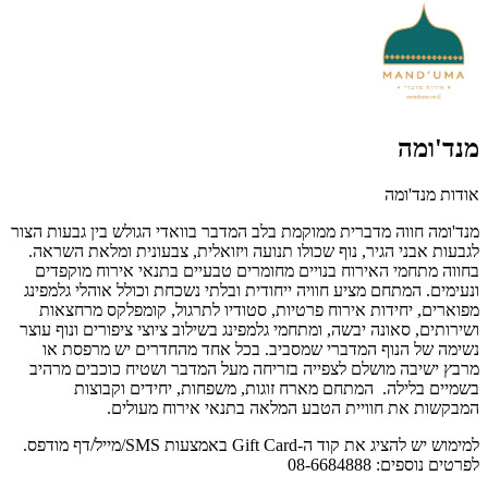
מנד'ומה
אודות מנד'ומה
מנד'ומה חווה מדברית ממוקמת בלב המדבר בוואדי הגולש בין גבעות הצור
לגבעות אבני הגיר, נוף שכולו תנועה ויזואלית, צבעונית ומלאת השראה.
בחווה מתחמי האירוח בנויים מחומרים טבעיים בתנאי אירוח מוקפדים
ונעימים. המתחם מציע חוויה ייחודית ובלתי נשכחת וכולל אוהלי גלמפינג
מפוארים, יחידות אירוח פרטיות, סטודיו לתרגול, קומפלקס מרחצאות
ושירותים, סאונה יבשה, ומתחמי גלמפינג בשילוב ציוצי ציפורים ונוף עוצר
נשימה של הנוף המדברי שמסביב. בכל אחד מהחדרים יש מרפסת או
מרבץ ישיבה מושלם לצפייה בזריחה מעל המדבר ושטיח כוכבים מרהיב
בשמיים בלילה. המתחם מארח זוגות, משפחות, יחידים וקבוצות
המבקשות את חוויית הטבע המלאה בתנאי אירוח מעולים.
למימוש יש להציג את קוד ה-Gift Card באמצעות SMS/מייל/דף מודפס.
לפרטים נוספים:
08-6684888