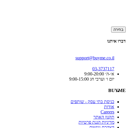
בחירה
דברו איתנו
support@buyme.co.il
03-3737117
א׳-ה׳ 9:00-20:00
יום ו׳ וערבי חג 9:00-15:00
BUYME
כניסת בתי עסק - שותפים
אודות
Careers
תקנון האתר
מדיניות הגנת פרטיות
הצהרת נגישות