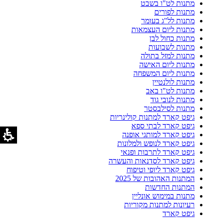
מתנות לט"ו בשבט
מתנות לפורים
מתנות לל"ג בעומר
מתנות ליום העצמאות
מתנות כחול לבן
מתנות לשבועות
מתנות למזל בתולה
מתנות ליום האישה
מתנות ליום המשפחה
מתנות לולנטיין
מתנות לט"ו באב
מתנות לנובי גוד
מתנות לסילבסטר
גיפט קארד למתנות קולינריות
גיפט קארד לבתי ספא
גיפט קארד למותגי אופנה
גיפט קארד לנופש ולמלונות
גיפט קארד לתרבות ופנאי
גיפט קארד לסדנאות והעשרה
גיפט קארד ליופי וטיפוח
המתנות האהובות של 2025
המתנות החדשות
מתנות במימוש אונליין
רעיונות למתנות מקוריות
גיפט קארד