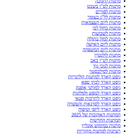
מתנות לחנוכה
מתנות לט"ו בשבט
מתנות לפורים
מתנות לל"ג בעומר
מתנות ליום העצמאות
מתנות כחול לבן
מתנות לשבועות
מתנות למזל בתולה
מתנות ליום האישה
מתנות ליום המשפחה
מתנות לולנטיין
מתנות לט"ו באב
מתנות לנובי גוד
מתנות לסילבסטר
גיפט קארד למתנות קולינריות
גיפט קארד לבתי ספא
גיפט קארד למותגי אופנה
גיפט קארד לנופש ולמלונות
גיפט קארד לתרבות ופנאי
גיפט קארד לסדנאות והעשרה
גיפט קארד ליופי וטיפוח
המתנות האהובות של 2025
המתנות החדשות
מתנות במימוש אונליין
רעיונות למתנות מקוריות