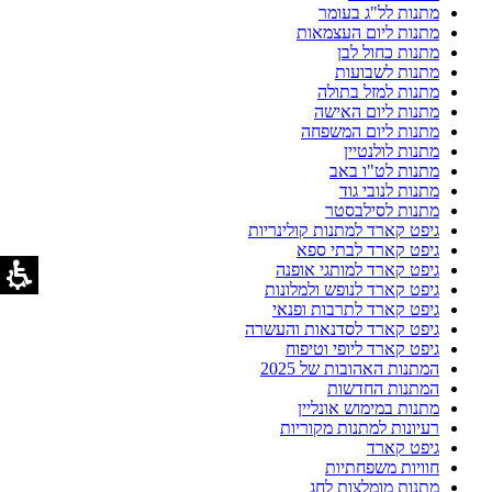
מתנות לל"ג בעומר
מתנות ליום העצמאות
מתנות כחול לבן
מתנות לשבועות
מתנות למזל בתולה
מתנות ליום האישה
מתנות ליום המשפחה
מתנות לולנטיין
מתנות לט"ו באב
מתנות לנובי גוד
מתנות לסילבסטר
גיפט קארד למתנות קולינריות
גיפט קארד לבתי ספא
גיפט קארד למותגי אופנה
גיפט קארד לנופש ולמלונות
גיפט קארד לתרבות ופנאי
גיפט קארד לסדנאות והעשרה
גיפט קארד ליופי וטיפוח
המתנות האהובות של 2025
המתנות החדשות
מתנות במימוש אונליין
רעיונות למתנות מקוריות
גיפט קארד
חוויות משפחתיות
מתנות מומלצות לחג