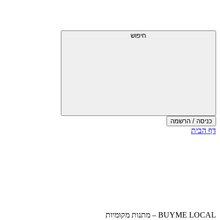
דלג
תפריט
מעל
עליון
תפריט
עליון
חיפוש
כניסה / הרשמה
סוף
דף הבית
אזור
תפריט
עליון
BUYME LOCAL – מתנות מקומיות