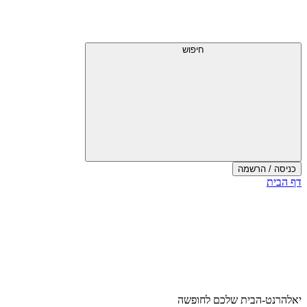
דלג
תפריט
מעל
עליון
תפריט
עליון
חיפוש
כניסה / הרשמה
סוף
דף הבית
אזור
תפריט
עליון
יאלהרנט-הבית שלכם לחופשה