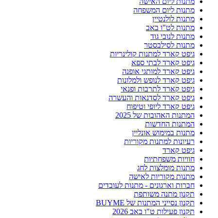
מתנות ליום האישה
מתנות ליום המשפחה
מתנות לולנטיין
מתנות לט"ו באב
מתנות לנובי גוד
מתנות לסילבסטר
גיפט קארד למתנות קולינריות
גיפט קארד לבתי ספא
גיפט קארד למותגי אופנה
גיפט קארד לנופש ולמלונות
גיפט קארד לתרבות ופנאי
גיפט קארד לסדנאות והעשרה
גיפט קארד ליופי וטיפוח
המתנות האהובות של 2025
המתנות החדשות
מתנות במימוש אונליין
רעיונות למתנות מקוריות
גיפט קארד
חוויות משפחתיות
מתנות מומלצות לחג
מתנות מקוריות לאישה
חברות וארגונים - מתנות לעובדים
תקנון מתנה משותפת
תקנון נסייני המתנות של BUYME
תקנון פעילות ט"ו באב 2026