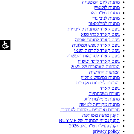
מתנות ליום המשפחה
מתנות לולנטיין
מתנות לט"ו באב
מתנות לנובי גוד
מתנות לסילבסטר
גיפט קארד למתנות קולינריות
גיפט קארד לבתי ספא
גיפט קארד למותגי אופנה
גיפט קארד לנופש ולמלונות
גיפט קארד לתרבות ופנאי
גיפט קארד לסדנאות והעשרה
גיפט קארד ליופי וטיפוח
המתנות האהובות של 2025
המתנות החדשות
מתנות במימוש אונליין
רעיונות למתנות מקוריות
גיפט קארד
חוויות משפחתיות
מתנות מומלצות לחג
מתנות מקוריות לאישה
חברות וארגונים - מתנות לעובדים
תקנון מתנה משותפת
תקנון נסייני המתנות של BUYME
תקנון פעילות ט"ו באב 2026
privacy policy