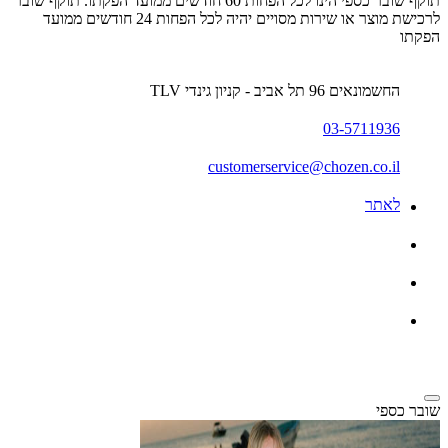
תוקף שובר כספי הינו לכל הפחות 60 חודשים ממועד הפקתו. תוקף שובר
לרכישת מוצר או שירות מסויים יהיה לכל הפחות 24 חודשים ממועד
הפקתו
החשמונאים 96 תל אביב - קניון גינדי TLV
03-5711936
customerservice@chozen.co.il
לאתר
שובר כספי