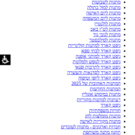
מתנות לשבועות
מתנות למזל בתולה
מתנות ליום האישה
מתנות ליום המשפחה
מתנות לולנטיין
מתנות לט"ו באב
מתנות לנובי גוד
מתנות לסילבסטר
גיפט קארד למתנות קולינריות
גיפט קארד לבתי ספא
גיפט קארד למותגי אופנה
גיפט קארד לנופש ולמלונות
גיפט קארד לתרבות ופנאי
גיפט קארד לסדנאות והעשרה
גיפט קארד ליופי וטיפוח
המתנות האהובות של 2025
המתנות החדשות
מתנות במימוש אונליין
רעיונות למתנות מקוריות
גיפט קארד
חוויות משפחתיות
מתנות מומלצות לחג
מתנות מקוריות לאישה
חברות וארגונים - מתנות לעובדים
תקנון מתנה משותפת