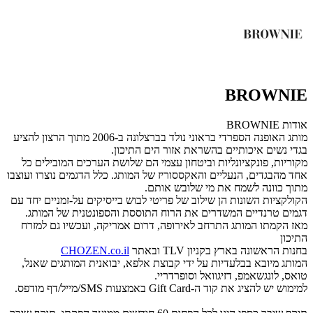
BROWNIE
אודות BROWNIE
מותג האופנה הספרדי בראוני נולד בברצלונה ב-2006 מתוך הרצון להציע
בגדי נשים איכותיים בהשראת אזור הים התיכון.
מקוריות, פונקציונליות וביטחון עצמי הם שלושת הערכים המובילים כל
אחד מהבגדים, הנעליים והאקססוריז של המותג. כלל הדגמים נוצרו ועוצבו
מתוך כוונה לשמח את מי שלובש אותם.
הקולקציות השונות הן שילוב של פריטי לבוש בייסיקים על-זמניים יחד עם
דגמים טרנדיים המשדרים את הרוח התוססת והספונטנית של המותג.
מאז הקמתו המותג התרחב לאירופה, דרום אמריקה, ועכשיו גם למזרח
התיכון
בחנות הראשונה בארץ בקניון
TLV
ובאתר
CHOZEN.co.il
המותג מיובא בבלעדיות על ידי קבוצת אלפא, יבואנית המותגים שאנל,
טואס, לונגשאמפ, דזיגוואל וסופרדריי.
למימוש יש להציג את קוד ה-Gift Card באמצעות SMS/מייל/דף מודפס.