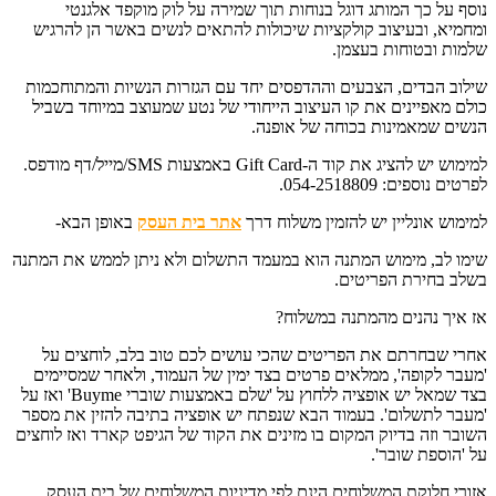
נוסף על כך המותג דוגל בנוחות תוך שמירה על לוק מוקפד אלגנטי
ומחמיא, ובעיצוב קולקציות שיכולות להתאים לנשים באשר הן להרגיש
שלמות ובטוחות בעצמן.
שילוב הבדים, הצבעים וההדפסים יחד עם הגזרות הנשיות והמתוחכמות
כולם מאפיינים את קו העיצוב הייחודי של נטע שמעוצב במיוחד בשביל
הנשים שמאמינות בכוחה של אופנה.
למימוש יש להציג את קוד ה-Gift Card באמצעות SMS/מייל/דף מודפס.
לפרטים נוספים: 054-2518809.
למימוש אונליין יש להזמין משלוח דרך
אתר בית העסק
באופן הבא-
שימו לב, מימוש המתנה הוא במעמד התשלום ולא ניתן לממש את המתנה
בשלב בחירת הפריטים.
אז איך נהנים מהמתנה במשלוח?
אחרי שבחרתם את הפריטים שהכי עושים לכם טוב בלב, לוחצים על
'מעבר לקופה', ממלאים פרטים בצד ימין של העמוד, ולאחר שמסיימים
בצד שמאל יש אופציה ללחוץ על 'שלם באמצעות שוברי Buyme' ואז על
'מעבר לתשלום'. בעמוד הבא שנפתח יש אופציה בתיבה להזין את מספר
השובר וזה בדיוק המקום בו מזינים את הקוד של הגיפט קארד ואז לוחצים
על 'הוספת שובר'.
אזורי חלוקת המשלוחים הינם לפי מדיניות המשלוחים של בית העסק.