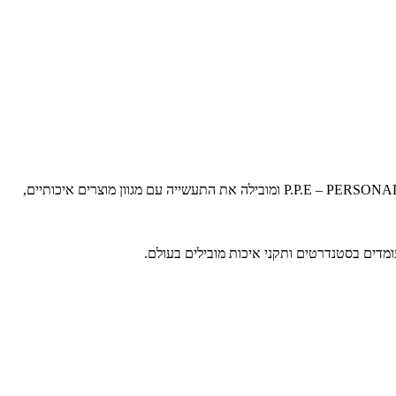
וורקר מספקת ציוד מקצועי מלא לכל עובד, היא החברה היחידה בישראל המעניקה מעטפת ,הגנה כוללת עפ”י עקרון P.P.E – PERSONAL PROTECTIVE EQUIPMENT ומובילה את התעשייה עם מגוון מוצרים איכותיים,
ומדים בסטנדרטים ותקני איכות מובילים בעולם.