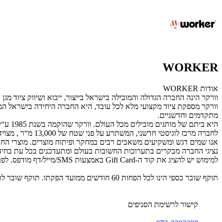
WORKER
אודות WORKER
וורקר הינה החברה הגדולה והמובילה בישראל בייצור, ייבוא ושיווק ציוד מגן אי
מתקדמים וחדשניים.
היא ביתם של מותגים מובילים מכל העולם. וורקר שהוקמה בשנת 1985 ע“י דורון ויוסי יפה, מונה כיום 14 סניפים ברשת בפריסה ארצית מצפון לדרום.
לחברה מרכז לוגיסטי חדשני, המשתרע על פני שטח של 13,000 מ“ר , מצויד בטכנולוגיות ממוחשבות ומנוהל באמצעות מערכות חדשניות.
אנו שמים דגש ומשקיעים משאבים רבים במחקר ופיתוח מוצרים. מוצרי החבר
נציגי החברה מבקרים בתערוכות החשובות בעולם ומתעדכנים בכל עת בחידו
למימוש יש להציג את קוד ה-Gift Card באמצעות SMS/מייל/דף מודפס. לפרטים נוספים: 072-3303298.
תוקף שובר כספי הינו לכל הפחות 60 חודשים ממועד הפקתו. תוקף שובר לרכישת מוצר או שירות מסויים יהיה לכל הפחות 24 חודשים ממועד הפקתו
קישור לרשימת הסניפים